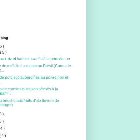
 blog
5 )
t
( 5 )
acu: riz et haricots sautés à la péruvienne
 de maïs frais comme au Brésil (Curau de
...
de porc et d'aubergines au poivre noir et
.
s de carottes et daikon séchés à la
tnami...
 brioché aux fruits d'été (levure de
langer)
3 )
3 )
 4 )
( 4 )