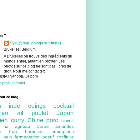
us ?
Syll (@gay_coings sur insta)
Bruxelles, Belgium
A Bruxelles on trouve des ingrédients du
monde entier, autant en profiter! Les
photos sur ce blog ne sont pas libres de
droit. Pour me contacter:
ings[AT]yahoo[DOT]com
 profil complet
sur ce blog:
nts
inde
coings
cocktail
arien
ail
poulet
Japon
lien
curry
Chine
porc
biscuit
ue
riz
agneau
Corée
amandes
bre
Iran
barbecue
aubergines
re
pain
fermentation
boeuf
confiture