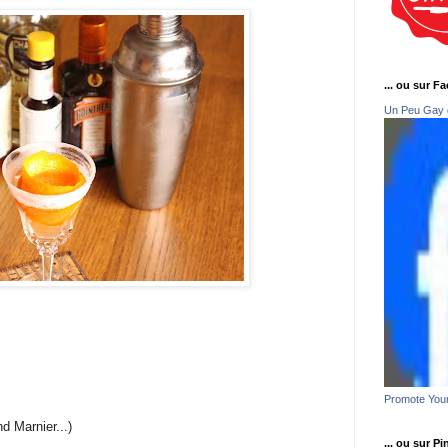
... ou sur F
Un Peu Gay 
Promote You
d Marnier...)
... ou sur Pi