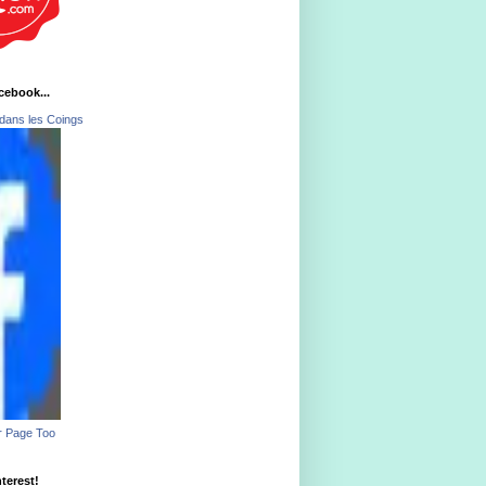
acebook...
dans les Coings
r Page Too
nterest!