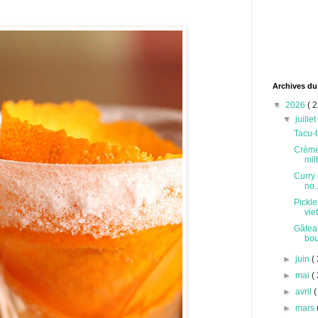
Archives du
▼
2026
( 2
▼
juille
Tacu-t
Crème
milh
Curry 
no..
Pickle
vie
Gâteau
bou
►
juin
( 
►
mai
( 
►
avril
(
►
mars