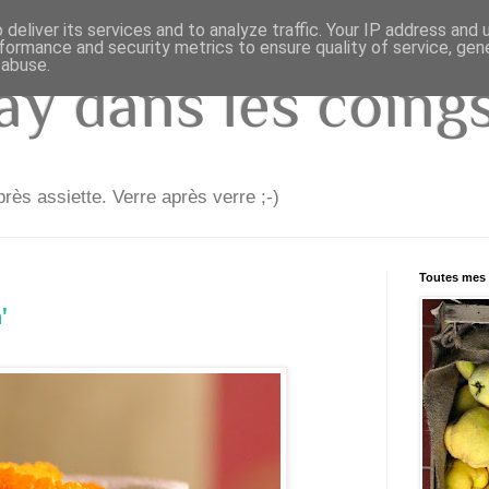
deliver its services and to analyze traffic. Your IP address and
formance and security metrics to ensure quality of service, ge
 abuse.
y dans les coings.
rès assiette. Verre après verre ;-)
Toutes mes 
'