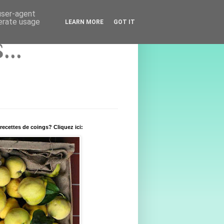
 user-agent
nerate usage
LEARN MORE
GOT IT
..
recettes de coings? Cliquez ici: