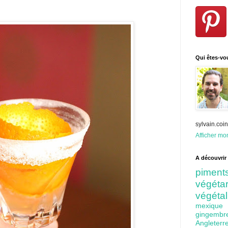
Qui êtes-vo
sylvain.co
Afficher mon
A découvrir 
pime
végét
végéta
mexiq
gingem
Angleter