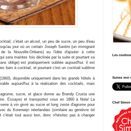
ktail, c'était un alcool, un peu de sucre, un peu d'eau
usqu'au jour où un certain Joseph Santini (un immigrant
 de la Nouvelle-Orléans) eu l'idée d'ajouter à cette
Les couliss
i sera maintes fois déclinée par la suite et pourtant sa
s oblige) est pratiquement oubliée aujourd'hui: il est
des bars à cocktail, et pourtant c'est un cocktail sublime
Suivez moi s
(1860), disponible uniquement dans les grands hôtels à
sable aujourd'hui à la réalisation des cocktails, mais
 agrume, sucre, et glace donne au Brandy Crusta une
boire. Essayez et transportez vous en 1860 à Nola! La
Chef Simon
 verre à vin givré au sucre et long zeste d'agrume pour
 avec du Korenwijn néerlandais (similaire au genièvre tel
et c'était tout aussi bon, donc n'hésitez pas à changer