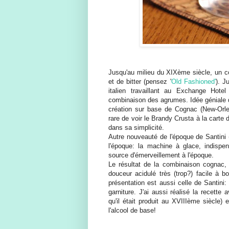
Jusqu'au milieu du XIXème siècle, un coc
et de bitter (pensez '
Old Fashioned'
). J
italien travaillant au Exchange Hotel
combinaison des agrumes. Idée géniale qu
création sur base de Cognac (New-Orlean
rare de voir le Brandy Crusta à la carte 
dans sa simplicité.
Autre nouveauté de l'époque de Santini 
l'époque: la machine à glace, indispen
source d'émerveillement à l'époque.
Le résultat de la combinaison cognac,
douceur acidulé très (trop?) facile à 
présentation est aussi celle de Santini:
garniture. J'ai aussi réalisé la recette
qu'il était produit au XVIIIème siècle) 
l'alcool de base!