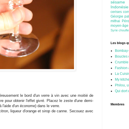
sésam
Indonési
cerises
com
Géorgie
pa
mithai
Pér
moyen-âg
Syrie
choufl
Les blogs qu
Bombay-
Boucles 
Crumble
Fashion
La Cuisi
My kitch
Philou, u
Qui dort 
éreusement le bord d'un verre à vin avec une moitié de
re pour obtenir l'effet givré. Placez le zeste d'une demi-
Membres
 l'aide d'un économe) dans le verre.
itron, liqueur d'orange et sirop de canne. Secouez avec