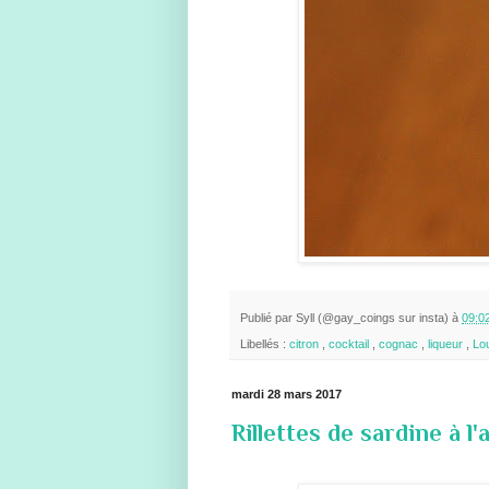
Publié par
Syll (@gay_coings sur insta)
à
09:0
Libellés :
citron
,
cocktail
,
cognac
,
liqueur
,
Lo
mardi 28 mars 2017
Rillettes de sardine à l'