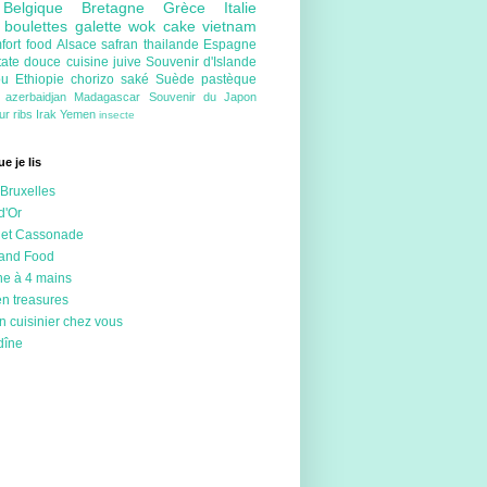
e
Belgique
Bretagne
Grèce
Italie
e
boulettes
galette
wok
cake
vietnam
fort food
Alsace
safran
thailande
Espagne
tate douce
cuisine juive
Souvenir d'Islande
ou
Ethiopie
chorizo
saké
Suède
pastèque
e
azerbaidjan
Madagascar
Souvenir du Japon
eur
ribs
Irak
Yemen
insecte
e je lis
Bruxelles
d'Or
 et Cassonade
 and Food
ne à 4 mains
en treasures
n cuisinier chez vous
dîne