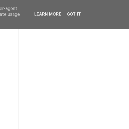
ser-agent
rate usage
LEARN MORE
GOT IT