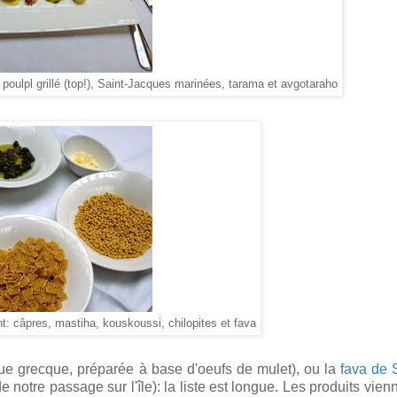
oulpl grillé (top!), Saint-Jacques marinées, tarama et avgotaraho
: câpres, mastiha, kouskoussi, chilopites et fava
e grecque, préparée à base d'oeufs de mulet), ou la
fava de 
notre passage sur l'île): la liste est longue. Les produits vien