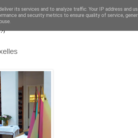
eliver its services and to analyze traffic. Your IP address and u
..
ormance and security metrics to ensure quality of service, gene
buse.
;-)
xelles