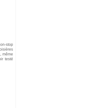
non-stop
oisières
ux, même
ir testé