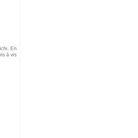
ichi. En
is à vis