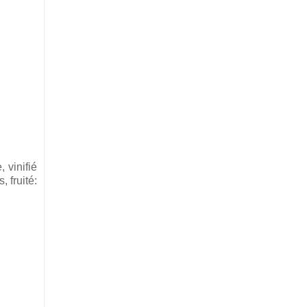
 vinifié
 fruité: