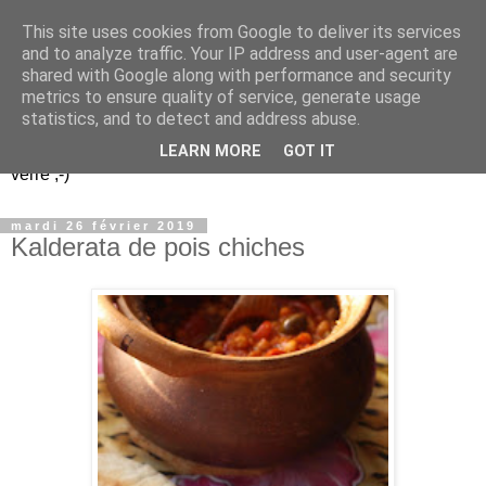
This site uses cookies from Google to deliver its services
Un peu gay dans les
and to analyze traffic. Your IP address and user-agent are
shared with Google along with performance and security
coings...
metrics to ensure quality of service, generate usage
statistics, and to detect and address abuse.
Découvrir le monde. Assiette après assiette. Verre après
LEARN MORE
GOT IT
verre ;-)
mardi 26 février 2019
Kalderata de pois chiches