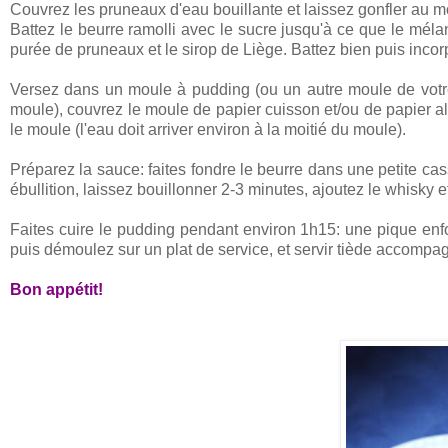
Couvrez les pruneaux d'eau bouillante et laissez gonfler au m
Battez le beurre ramolli avec le sucre jusqu'à ce que le méla
purée de pruneaux et le sirop de Liège. Battez bien puis incor
Versez dans un moule à pudding (ou un autre moule de votre
moule), couvrez le moule de papier cuisson et/ou de papier al
le moule (l'eau doit arriver environ à la moitié du moule).
Préparez la sauce: faites fondre le beurre dans une petite cas
ébullition, laissez bouillonner 2-3 minutes, ajoutez le whisky et 
Faites cuire le pudding pendant environ 1h15: une pique enfo
puis démoulez sur un plat de service, et servir tiède accompag
Bon appétit!