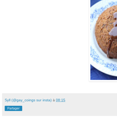
Syll (@gay_coings sur insta)
à
08:15
Partager