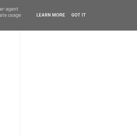
ser-agent
rate usage
LEARN MORE
GOT IT