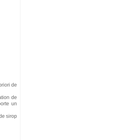
riori de
ation de
orte un
de sirop