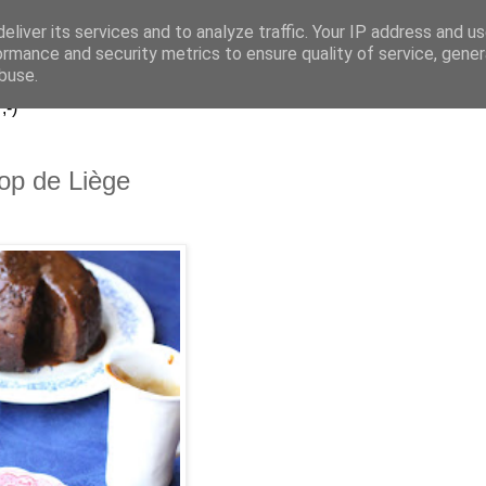
eliver its services and to analyze traffic. Your IP address and u
..
ormance and security metrics to ensure quality of service, gene
buse.
;-)
rop de Liège