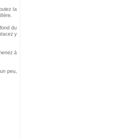
outez la
llère.
 fond du
placez y
amenez à
 un peu,