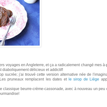
miers voyages en Angleterre, et ça a radicalement changé mes à-p
t diaboliquement délicieux et addictif!
p sucrée; j'ai trouvé cette version alternative née de l'imagin
 Les pruneaux remplacent les dates et
le sirop de Liège
app
 base classique beurre-crème-cassonade, avec à nouveau un peu 
ourmandise!