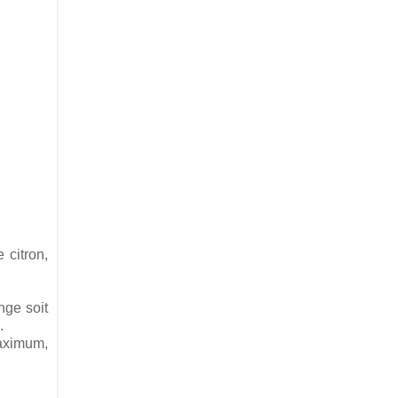
 citron,
nge soit
.
maximum,