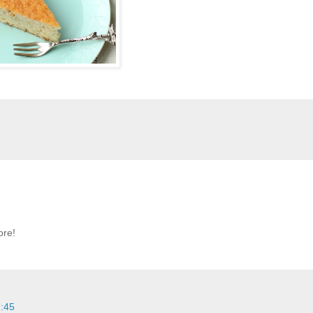
ore!
7:45