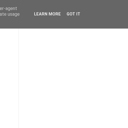
ser-agent
rate usage
LEARN MORE
GOT IT