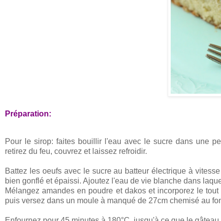
Préparation:
Pour le sirop: faites bouillir l'eau avec le sucre dans une p
retirez du feu, couvrez et laissez refroidir.
Battez les oeufs avec le sucre au batteur électrique à vites
bien gonflé et épaissi. Ajoutez l'eau de vie blanche dans laquel
Mélangez amandes en poudre et dakos et incorporez le tout
puis versez dans un moule à manqué de 27cm chemisé au fond 
Enfournez pour 45 minutes à 180°C, jusqu'à ce que le gâteau s