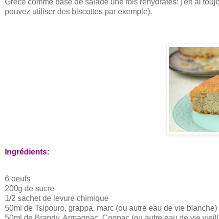
Grèce comme base de salade une fois réhydratés: j'en ai toujo
pouvez utiliser des biscottes par exemple).
Ingrédients:
6 oeufs
200g de sucre
1/2 sachet de levure chimique
50ml de Tsipouro, grappa, marc (ou autre eau de vie blanche)
50ml de Brandy, Armagnac, Cognac (ou autre eau de vie vieilli