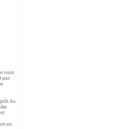
ue nous
st pas
ue
goût. Au
pâte
nt
ent en