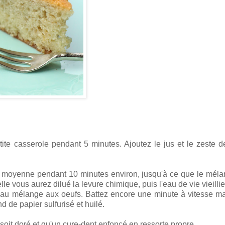
etite casserole pendant 5 minutes. Ajoutez le jus et le zeste de
se moyenne pendant 10 minutes environ, jusqu'à ce que le méla
le vous aurez dilué la levure chimique, puis l'eau de vie vieillie
 au mélange aux oeufs. Battez encore une minute à vitesse 
de papier sulfurisé et huilé.
oit doré et qu'un cure-dent enfoncé en ressorte propre.