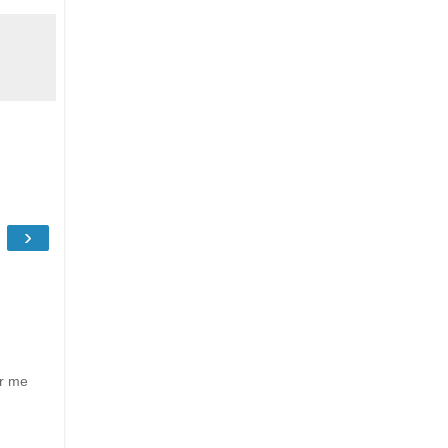
›
ur me