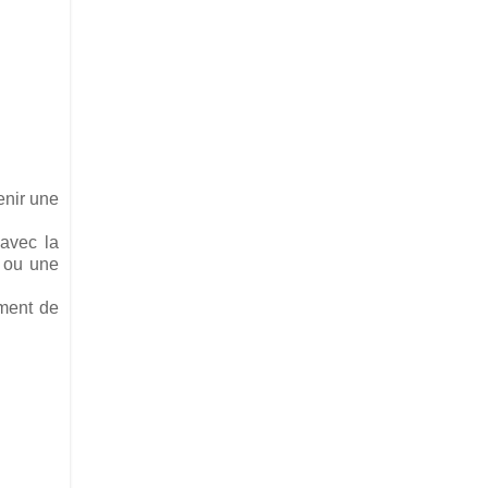
enir une
 avec la
e ou une
oment de