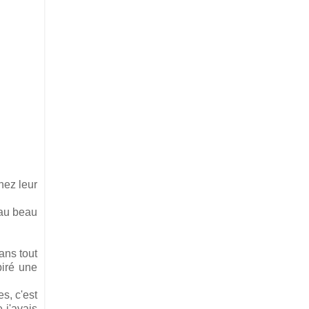
hez leur
 au beau
ans tout
piré une
s, c'est
 j'avais