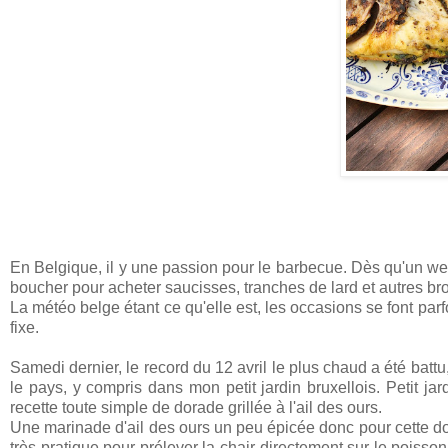
En Belgique, il y une passion pour le barbecue. Dès qu'un we
boucher pour acheter saucisses, tranches de lard et autres br
La météo belge étant ce qu'elle est, les occasions se font pa
fixe.
Samedi dernier, le record du 12 avril le plus chaud a été batt
le pays, y compris dans mon petit jardin bruxellois. Petit jar
recette toute simple de dorade grillée à l'ail des ours.
Une marinade d'ail des ours un peu épicée donc pour cette dorad
très pratique pour prélever la chair directement sur le poisso