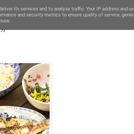
eliver its services and to analyze traffic. Your IP address and u
..
ormance and security metrics to ensure quality of service, gene
buse.
;-)