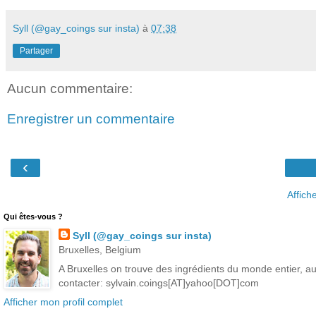
Syll (@gay_coings sur insta)
à
07:38
Partager
Aucun commentaire:
Enregistrer un commentaire
‹
Affich
Qui êtes-vous ?
Syll (@gay_coings sur insta)
Bruxelles, Belgium
A Bruxelles on trouve des ingrédients du monde entier, aut
contacter: sylvain.coings[AT]yahoo[DOT]com
Afficher mon profil complet