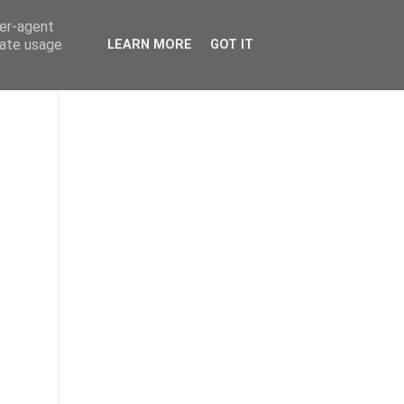
ser-agent
rate usage
LEARN MORE
GOT IT