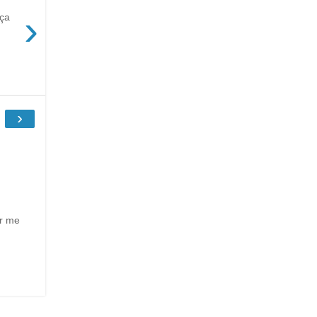
›
 ça
›
ur me