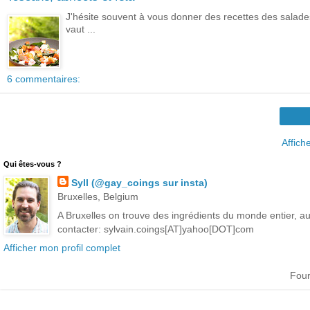
J'hésite souvent à vous donner des recettes des salade
vaut ...
6 commentaires:
Affich
Qui êtes-vous ?
Syll (@gay_coings sur insta)
Bruxelles, Belgium
A Bruxelles on trouve des ingrédients du monde entier, aut
contacter: sylvain.coings[AT]yahoo[DOT]com
Afficher mon profil complet
Four