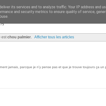
eliver its services and to analyze traffic. Your IP address and u
..
ormance and security metrics to ensure quality of service, gene
buse.
;-)
é est
chou palmier
.
Afficher tous les articles
ment jamais, parcque je n'y pense pas et que je trouve toujours ça un