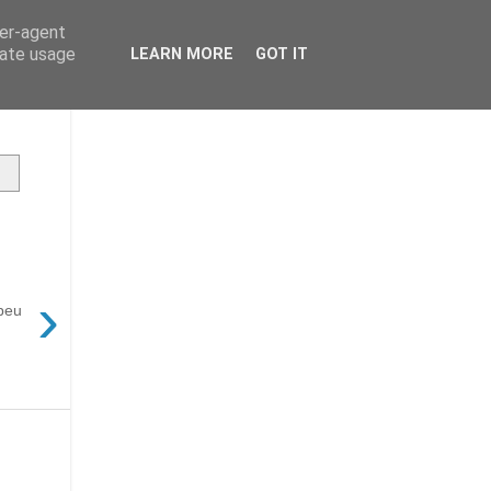
ser-agent
rate usage
LEARN MORE
GOT IT
›
 peu