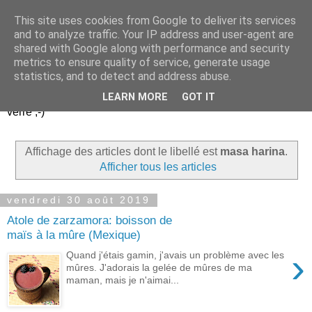
This site uses cookies from Google to deliver its services
Un peu gay dans les
and to analyze traffic. Your IP address and user-agent are
shared with Google along with performance and security
coings...
metrics to ensure quality of service, generate usage
statistics, and to detect and address abuse.
Découvrir le monde. Assiette après assiette. Verre après
LEARN MORE
GOT IT
verre ;-)
Affichage des articles dont le libellé est
masa harina
.
Afficher tous les articles
vendredi 30 août 2019
Atole de zarzamora: boisson de
maïs à la mûre (Mexique)
›
Quand j'étais gamin, j'avais un problème avec les
mûres. J'adorais la gelée de mûres de ma
maman, mais je n'aimai...