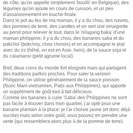
de côte, qu'on appelle simplement 'bouilli' en Belgique), des
légumes qu'on ajoute en cours de cuisson, et un peu
d'assaisonnement en touche finale.
Dans le pot au feu de ma maman, il y a du chou, des navets,
des pommes de terre, des carottes et on sert une vinaigrette
au persil pour relever le tout, dans le 'nilagang baka' d'une
maman philippine, il y a du chou, des bananes saba et du
pakchoi (bokchoy, chou chinois) et on accompagne le plat
avec du riz (héhé, on est en Asie, hein), de la sauce soja et
du calamansi (petit agrume local).
Bref, deux coins du monde fort éloignés mais qui partagent
des traditions parfois proches. Pour saler la version
Philippine, on utilise généralement de la sauce poisson
(Nuoc Mam vietnamien, Patis aux Philippines), qui apporte
un supplément de goût tout à fait délicieux.
Comme les bananes à cuire 'Saba' des Philippines ne sont
pas facile à trouver dans mon quartier, j'ai opté pour une
banane plantain à la place: je l'ai choisie jaune (et donc déjà
sucrée) mais selon votre goût, vous pouvez en prendre une
verte (qui ressemblera alors plus à de la pomme de terre).