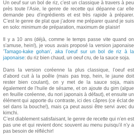
Un oeuf sur un bol de riz, c'est un classique à travers à peu
près toute l'Asie, le genre de recette qui dépanne car elle
demande peu d'ingrédients et est très rapide à préparer.
C'est le genre de plat que j'adore me préparer quand je suis
en solo: minimum de préparation, maximum de plaisir!
Il y a 10 ans (déjà, comme le temps passe vite quand on
s'amuse, hein!), je vous avais proposé la version japonaise
'
Tamago-kake gohan', aka l'oeuf sur un bol de riz à la
japonaise
: du riz bien chaud, un oeuf cru, de la sauce soja.
Dans la version coréenne la plus classique, l'oeuf est
d'abord cuit à la poêle (mais pas trop, hein, le jaune doit
rester bien coulant), on y met de la sauce soja, mais
également de l'huile de sésame, et on ajoute du gim (algue
en feuille coréenne, du nori japonais à défaut), et ensuite un
élément qui apporte du contraste, ici des câpres (ce éclat de
sel dans la bouche!), mais ça peut aussi être servi avec du
kimchi.
C'est diablement satisfaisant, le genre de recette qui n'en est
pas une et qui revient donc souvent au menu puisqu'il n'y a
pas besoin de réfléchir!