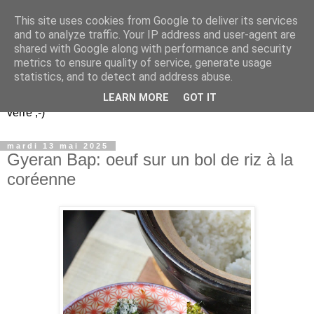
This site uses cookies from Google to deliver its services
Un peu gay dans les
and to analyze traffic. Your IP address and user-agent are
shared with Google along with performance and security
coings...
metrics to ensure quality of service, generate usage
statistics, and to detect and address abuse.
Découvrir le monde. Assiette après assiette. Verre après
LEARN MORE
GOT IT
verre ;-)
mardi 13 mai 2025
Gyeran Bap: oeuf sur un bol de riz à la
coréenne