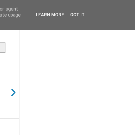
ser-agent
rate usage
LEARN MORE
GOT IT
›