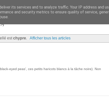
eliver its services and to analyze traffic. Your IP address and u
..
ormance and security metrics to ensure quality of service, gene
buse.
;-)
bellé est
chypre
.
Afficher tous les articles
lack-eyed peas', ces petits haricots blancs à la tâche noire). Non