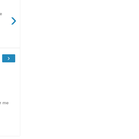
›
de
›
ur me