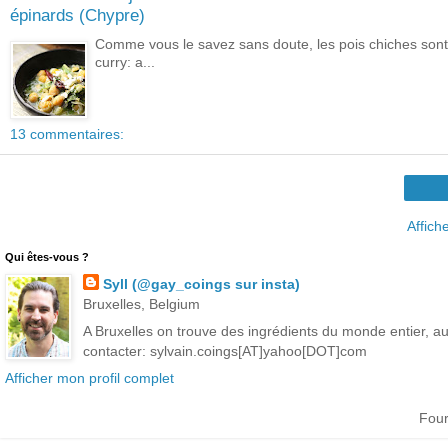
épinards (Chypre)
Comme vous le savez sans doute, les pois chiches sont 
curry: a...
13 commentaires:
Affich
Qui êtes-vous ?
Syll (@gay_coings sur insta)
Bruxelles, Belgium
A Bruxelles on trouve des ingrédients du monde entier, aut
contacter: sylvain.coings[AT]yahoo[DOT]com
Afficher mon profil complet
Four