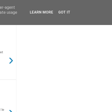
ser-agent
rate usage
LEARN MORE
GOT IT
et
›
›
 le