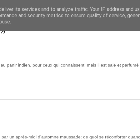
eliver its services and to analyze traffic. Your IP address and u
..
ormance and security metrics to ensure quality of service, gene
buse.
;-)
au panir indien, pour ceux qui connaissent, mais il est salé et parfumé 
er par un après-midi d'automne maussade: de quoi se réconforter quand