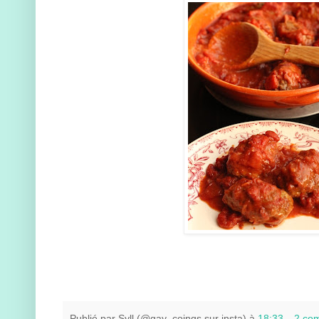
Publié par
Syll (@gay_coings sur insta)
à
18:33
2 co