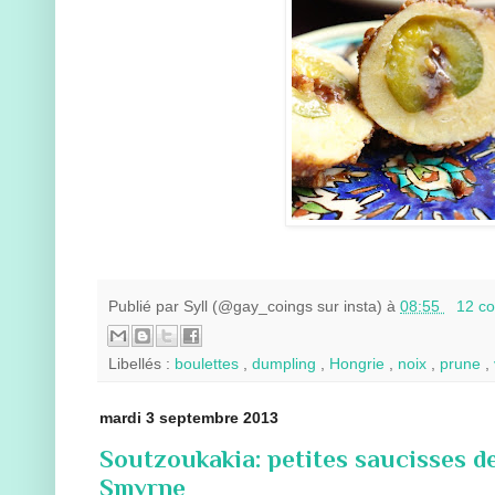
Publié par
Syll (@gay_coings sur insta)
à
08:55
12 c
Libellés :
boulettes
,
dumpling
,
Hongrie
,
noix
,
prune
,
mardi 3 septembre 2013
Soutzoukakia: petites saucisses 
Smyrne