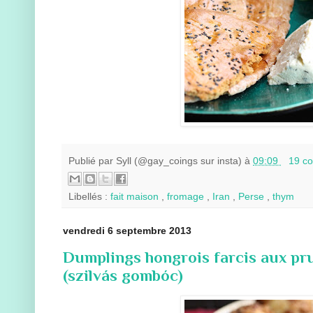
Publié par
Syll (@gay_coings sur insta)
à
09:09
19 c
Libellés :
fait maison
,
fromage
,
Iran
,
Perse
,
thym
vendredi 6 septembre 2013
Dumplings hongrois farcis aux pru
(szilvás gombóc)