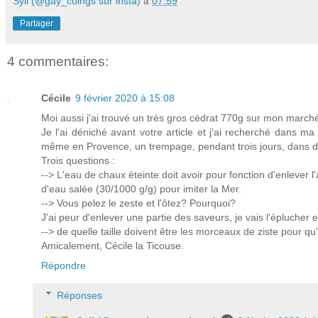
Syll (@gay_coings sur insta)
à
07:59
Partager
4 commentaires:
Cécile
9 février 2020 à 15:08
Moi aussi j'ai trouvé un très gros cédrat 770g sur mon marché
Je l'ai déniché avant votre article et j'ai recherché dans ma 
même en Provence, un trempage, pendant trois jours, dans de
Trois questions :
--> L'eau de chaux éteinte doit avoir pour fonction d'enlever 
d'eau salée (30/1000 g/g) pour imiter la Mer.
--> Vous pelez le zeste et l'ôtez? Pourquoi?
J'ai peur d'enlever une partie des saveurs, je vais l'épluche
--> de quelle taille doivent être les morceaux de ziste pour qu
Amicalement, Cécile la Ticouse.
Répondre
Réponses