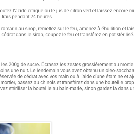
tez l'acide citrique ou le jus de citron vert et laissez encore mi
u frais pendant 24 heures.
 romarin au sirop, remettez sur le feu, amenez à ébullition et lai
édrat dans le sirop, coupez le feu et transférez en pot stérilisé
c les 200g de sucre. Écrasez les zestes grossièrement au mortie
au moins une nuit. Le lendemain vous avez obtenu un oleo-saccha
éservée de cédrat avec vos main ou à l'aide d'une étamine et aj
ortier, passez au chinois et transférez dans une bouteille propr
uvez stériliser la bouteille au bain-marie, sinon gardez la dans u