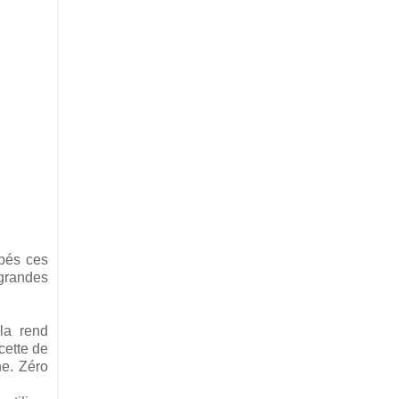
mbés ces
 grandes
 la rend
cette de
ne. Zéro