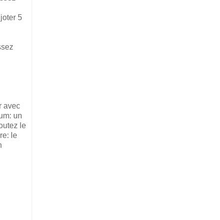
joter 5
ssez
.
r avec
rum: un
outez le
e: le
n