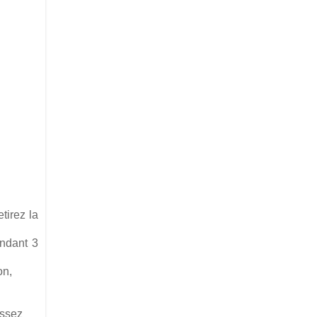
tirez la
endant 3
on,
issez