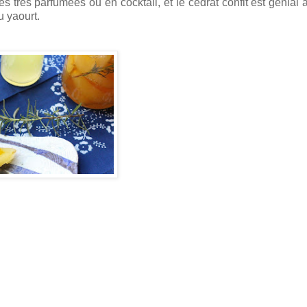
 très parfumées ou en cocktail, et le cédrat confit est génial à 
u yaourt.