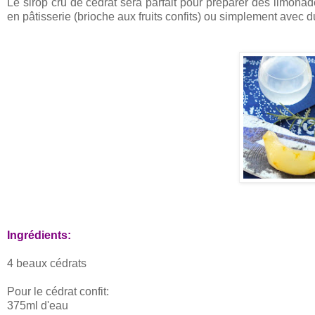
Le sirop cru de cédrat sera parfait pour préparer des limonades
en pâtisserie (brioche aux fruits confits) ou simplement avec d
Ingrédients:
4 beaux cédrats
Pour le cédrat confit:
375ml d'eau