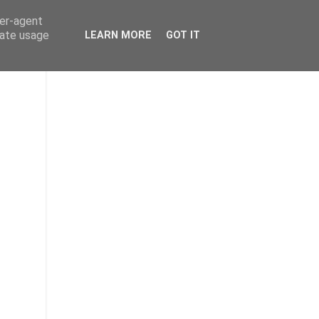
ser-agent
rate usage
LEARN MORE
GOT IT