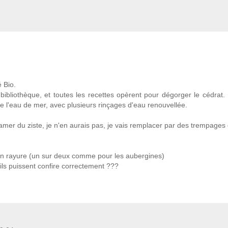
 Bio.
bibliothèque, et toutes les recettes opèrent pour dégorger le cédrat. I
 l'eau de mer, avec plusieurs rinçages d'eau renouvellée.
l'amer du ziste, je n'en aurais pas, je vais remplacer par des trempages
r en rayure (un sur deux comme pour les aubergines)
'ils puissent confire correctement ???