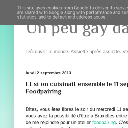
This site uses cookies from Google to deliver its servi
are shared with Google along with performance and secu
statistics, and to detect and address abuse.
Un peu gay dan
Découvrir le monde. Assiette après assiette. Ve
lundi 2 septembre 2013
Et si on cuisinait ensemble le 11 s
Foodpairing
Dites, vous êtes libres le soir du mercredi 11 
vous avez la possibilité d’être à Bruxelles entr
de me rejoindre pour un atelier
foodpairing
. C’es