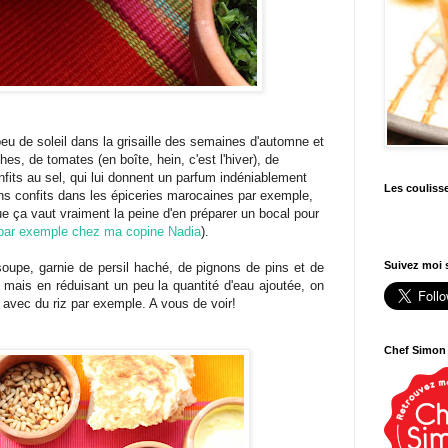
eu de soleil dans la grisaille des semaines d'automne et
es, de tomates (en boîte, hein, c'est l'hiver), de
fits au sel, qui lui donnent un parfum indéniablement
Les couliss
ns confits dans les épiceries marocaines par exemple,
ue ça vaut vraiment la peine d'en préparer un bocal pour
 par exemple chez ma copine Nadia
).
Suivez moi s
upe, garnie de persil haché, de pignons de pins et de
 mais en réduisant un peu la quantité d'eau ajoutée, on
, avec du riz par exemple. A vous de voir!
Chef Simon