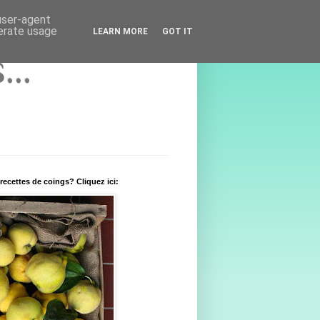
 user-agent
nerate usage
LEARN MORE
GOT IT
..
recettes de coings? Cliquez ici: