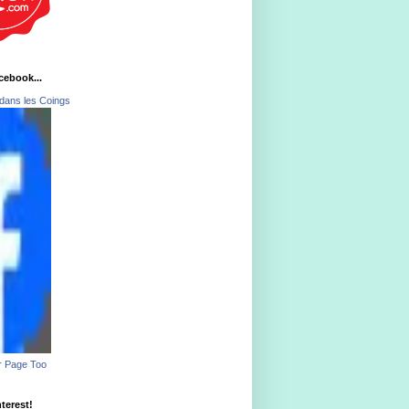
acebook...
dans les Coings
r Page Too
nterest!