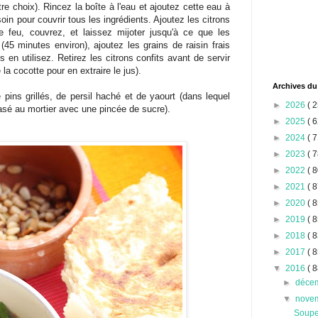
tre choix). Rincez la boîte à l'eau et ajoutez cette eau à
oin pour couvrir tous les ingrédients. Ajoutez les citrons
le feu, couvrez, et laissez mijoter jusqu'à ce que les
45 minutes environ), ajoutez les grains de raisin frais
 en utilisez. Retirez les citrons confits avant de servir
la cocotte pour en extraire le jus).
Archives du
pins grillés, de persil haché et de yaourt (dans lequel
►
2026
( 2
asé au mortier avec une pincée de sucre).
►
2025
( 6
►
2024
( 7
►
2023
( 7
►
2022
( 8
►
2021
( 8
►
2020
( 8
►
2019
( 8
►
2018
( 8
►
2017
( 8
▼
2016
( 8
►
déce
▼
nove
Soupe 