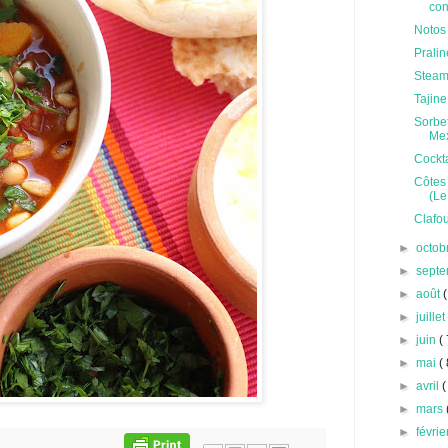
con
Notos
Prali
Steam
Tajin
Sorbet
Mex
Cockta
Côtes 
(Le.
Clafou
►
octob
►
sept
►
août
(
►
juille
►
juin
( 
►
mai
( 
►
avril
(
►
mars
►
févri