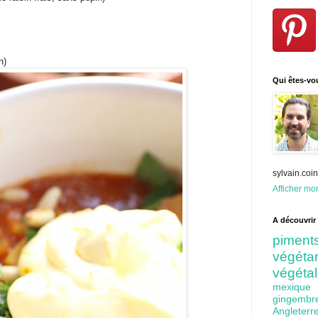
n)
Qui êtes-vo
sylvain.co
Afficher mon
A découvrir 
pime
végét
végéta
mexiq
gingem
Angleter