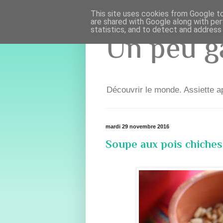
This site uses cookies from Google to 
are shared with Google along with per
statistics, and to detect and address
Un peu ga
Découvrir le monde. Assiette ap
mardi 29 novembre 2016
Soupe aux pois chiches