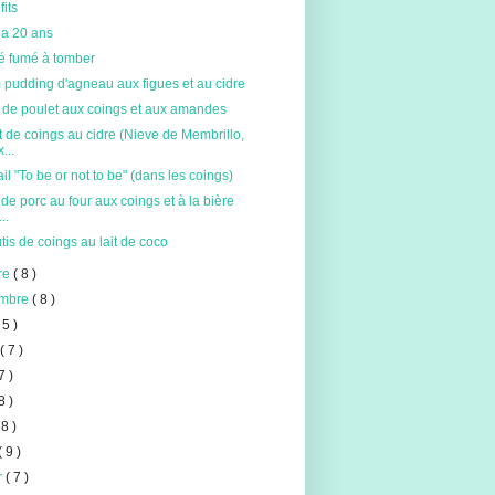
fits
 a 20 ans
né fumé à tomber
 pudding d'agneau aux figues et au cidre
e de poulet aux coings et aux amandes
 de coings au cidre (Nieve de Membrillo,
...
il "To be or not to be" (dans les coings)
de porc au four aux coings et à la bière
..
tis de coings au lait de coco
re
( 8 )
embre
( 8 )
 5 )
t
( 7 )
7 )
8 )
 8 )
( 9 )
er
( 7 )