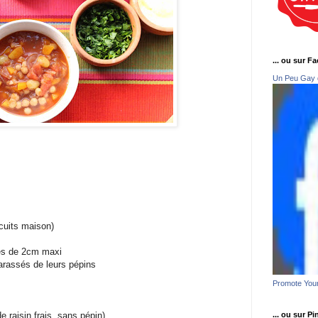
... ou sur F
Un Peu Gay 
cuits maison)
bes de 2cm maxi
arassés de leurs pépins
Promote You
e raisin frais, sans pépin)
... ou sur Pi