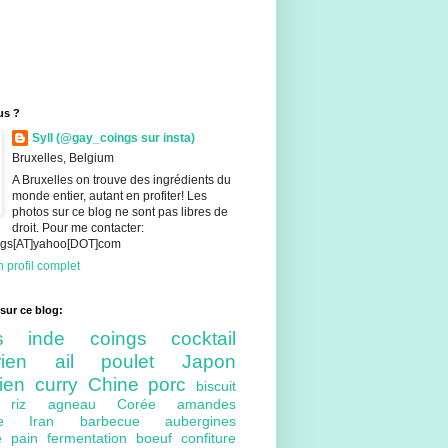
us ?
Syll (@gay_coings sur insta)
Bruxelles, Belgium
A Bruxelles on trouve des ingrédients du
monde entier, autant en profiter! Les
photos sur ce blog ne sont pas libres de
droit. Pour me contacter:
ings[AT]yahoo[DOT]com
 profil complet
sur ce blog:
nts
inde
coings
cocktail
arien
ail
poulet
Japon
lien
curry
Chine
porc
biscuit
ue
riz
agneau
Corée
amandes
bre
Iran
barbecue
aubergines
re
pain
fermentation
boeuf
confiture