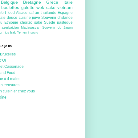
e
Belgique
Bretagne
Grèce
Italie
e
boulettes
galette
wok
cake
vietnam
fort food
Alsace
safran
thailande
Espagne
tate douce
cuisine juive
Souvenir d'Islande
ou
Ethiopie
chorizo
saké
Suède
pastèque
e
azerbaidjan
Madagascar
Souvenir du Japon
eur
ribs
Irak
Yemen
insecte
e je lis
Bruxelles
d'Or
 et Cassonade
 and Food
ne à 4 mains
en treasures
n cuisinier chez vous
dîne