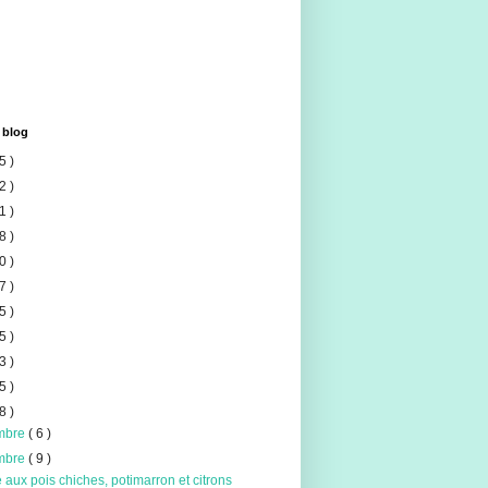
 blog
5 )
2 )
1 )
8 )
0 )
7 )
5 )
5 )
3 )
5 )
8 )
mbre
( 6 )
mbre
( 9 )
aux pois chiches, potimarron et citrons