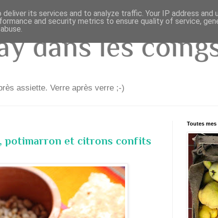
deliver its services and to analyze traffic. Your IP address and
formance and security metrics to ensure quality of service, ge
 abuse.
y dans les coings.
rès assiette. Verre après verre ;-)
Toutes mes 
, potimarron et citrons confits