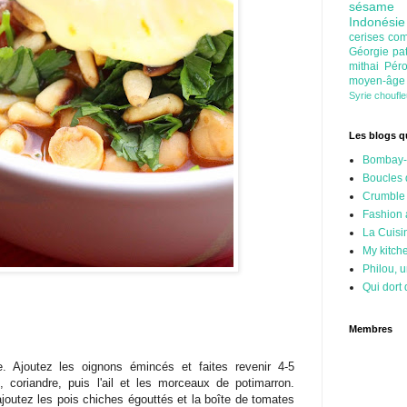
sésam
Indonési
cerises
com
Géorgie
pa
mithai
Pér
moyen-âg
Syrie
choufl
Les blogs qu
Bombay-
Boucles 
Crumble
Fashion
La Cuisi
My kitch
Philou, u
Qui dort 
Membres
te. Ajoutez les oignons émincés et faites revenir 4-5
, coriandre, puis l'ail et les morceaux de potimarron.
 ajoutez les pois chiches égouttés et la boîte de tomates