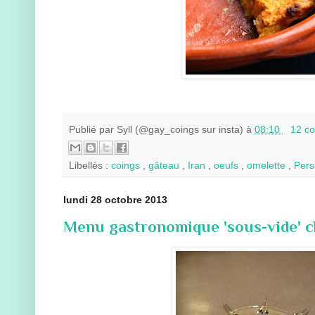
Publié par
Syll (@gay_coings sur insta)
à
08:10
12 c
Libellés :
coings
,
gâteau
,
Iran
,
oeufs
,
omelette
,
Per
lundi 28 octobre 2013
Menu gastronomique 'sous-vide' 