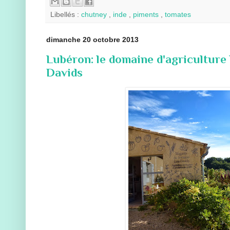
Libellés :
chutney
,
inde
,
piments
,
tomates
dimanche 20 octobre 2013
Lubéron: le domaine d'agriculture
Davids