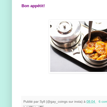
Bon appétit!
Publié par
Syll (@gay_coings sur insta)
à
08:04
6 co