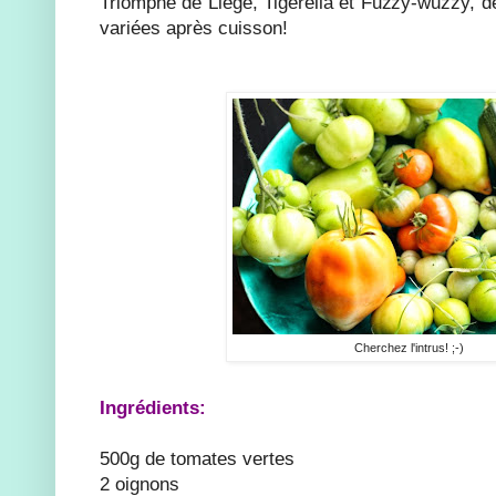
Triomphe de Liège, Tigerella et Fuzzy-wuzzy, d
variées après cuisson!
Cherchez l'intrus! ;-)
Ingrédients:
500g de tomates vertes
2 oignons