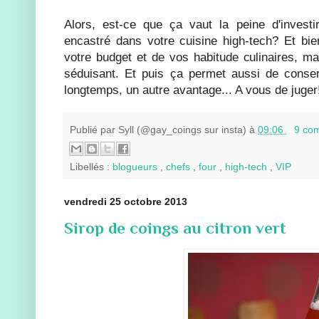
Alors, est-ce que ça vaut la peine d'investi
encastré dans votre cuisine high-tech? Et bi
votre budget et de vos habitude culinaires, mai
séduisant. Et puis ça permet aussi de conser
longtemps, un autre avantage... A vous de juger!
Publié par
Syll (@gay_coings sur insta)
à
09:06
9 co
Libellés :
blogueurs
,
chefs
,
four
,
high-tech
,
VIP
vendredi 25 octobre 2013
Sirop de coings au citron vert