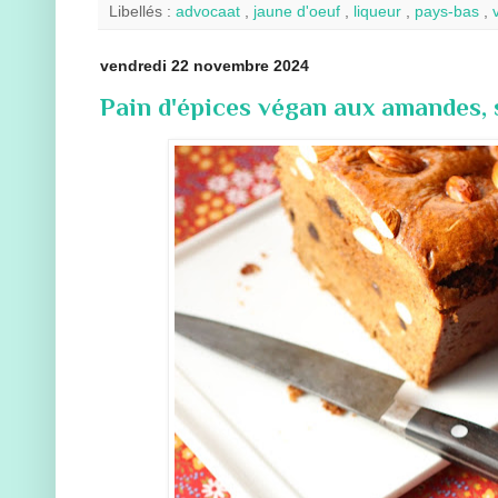
Libellés :
advocaat
,
jaune d'oeuf
,
liqueur
,
pays-bas
,
vendredi 22 novembre 2024
Pain d'épices végan aux amandes, 