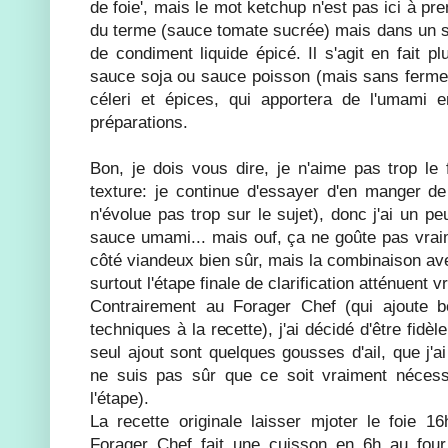
de foie', mais le mot ketchup n'est pas ici à p
du terme (sauce tomate sucrée) mais dans un s
de condiment liquide épicé. Il s'agit en fait p
sauce soja ou sauce poisson (mais sans ferment
céleri et épices, qui apportera de l'umami e
préparations.
Bon, je dois vous dire, je n'aime pas trop le 
texture: je continue d'essayer d'en manger d
n'évolue pas trop sur le sujet), donc j'ai un p
sauce umami... mais ouf, ça ne goûte pas vraim
côté viandeux bien sûr, mais la combinaison avec
surtout l'étape finale de clarification atténuent vr
Contrairement au Forager Chef (qui ajoute 
techniques à la recette), j'ai décidé d'être fidèl
seul ajout sont quelques gousses d'ail, que j'ai
ne suis pas sûr que ce soit vraiment néces
l'étape).
La recette originale laisser mjoter le foie 16
Forager Chef fait une cuisson en 6h au four, 