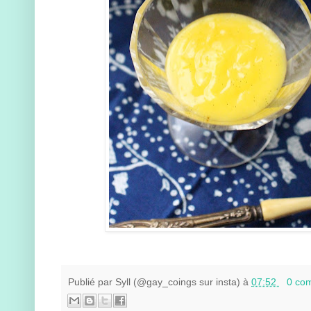
Publié par
Syll (@gay_coings sur insta)
à
07:52
0 co