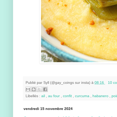
Publié par
Syll (@gay_coings sur insta)
à
08:16
10 c
Libellés :
ail
,
au four
,
confit
,
curcuma
,
habanero
,
po
vendredi 15 novembre 2024