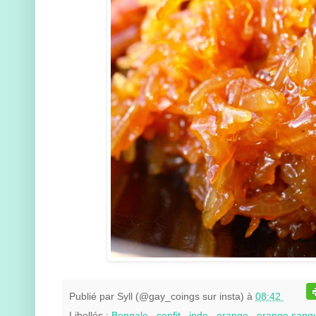
Publié par
Syll (@gay_coings sur insta)
à
08:42
Libellés :
Bengale
,
confit
,
inde
,
orange
,
orange sang