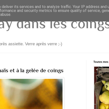
deliver its services and to analyze traffic. Your IP address and
formance and security metrics to ensure quality of service, ge
 abuse.
y dans les coings.
rès assiette. Verre après verre ;-)
Toutes mes 
maïs et à la gelée de coings