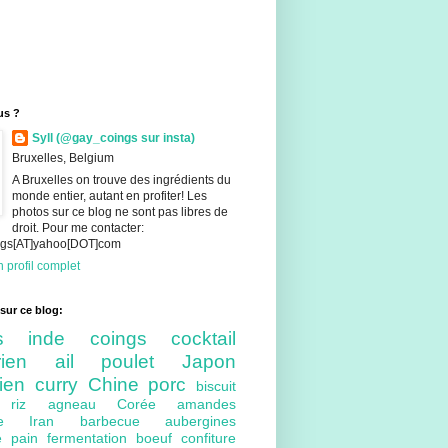
us ?
Syll (@gay_coings sur insta)
Bruxelles, Belgium
A Bruxelles on trouve des ingrédients du
monde entier, autant en profiter! Les
photos sur ce blog ne sont pas libres de
droit. Pour me contacter:
ings[AT]yahoo[DOT]com
 profil complet
sur ce blog:
nts
inde
coings
cocktail
arien
ail
poulet
Japon
lien
curry
Chine
porc
biscuit
ue
riz
agneau
Corée
amandes
bre
Iran
barbecue
aubergines
re
pain
fermentation
boeuf
confiture