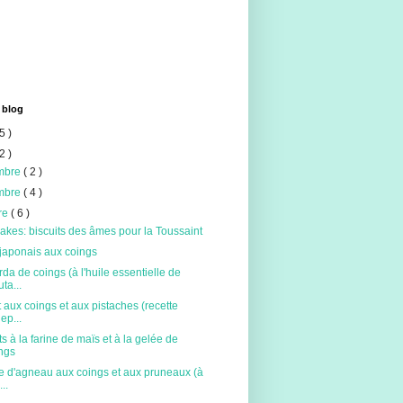
 blog
5 )
2 )
mbre
( 2 )
mbre
( 4 )
re
( 6 )
akes: biscuits des âmes pour la Toussaint
 japonais aux coings
da de coings (à l'huile essentielle de
ta...
 aux coings et aux pistaches (recette
lep...
ts à la farine de maïs et à la gelée de
ngs
e d'agneau aux coings et aux pruneaux (à
...