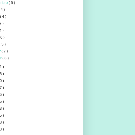
embre
( 5 )
 4 )
t
( 4 )
7 )
4 )
 6 )
( 5 )
er
( 7 )
er
( 8 )
1 )
8 )
0 )
7 )
5 )
5 )
3 )
5 )
8 )
3 )