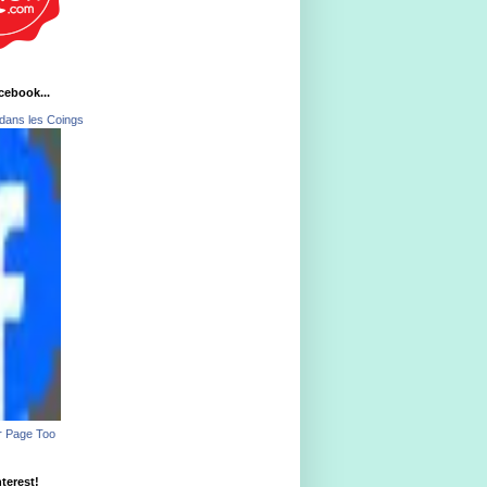
acebook...
dans les Coings
r Page Too
nterest!