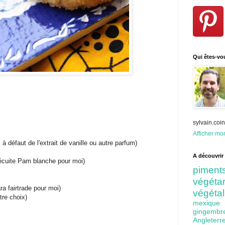
Qui êtes-vo
sylvain.co
Afficher mon
 à défaut de l'extrait de vanille ou autre parfum)
A découvrir 
récuite Pam blanche pour moi)
pime
végét
ra fairtrade pour moi)
végéta
tre choix)
mexiq
gingem
Angleter