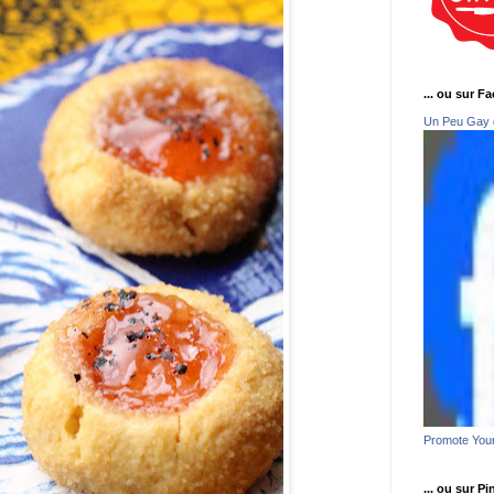
... ou sur F
Un Peu Gay 
Promote You
... ou sur Pi