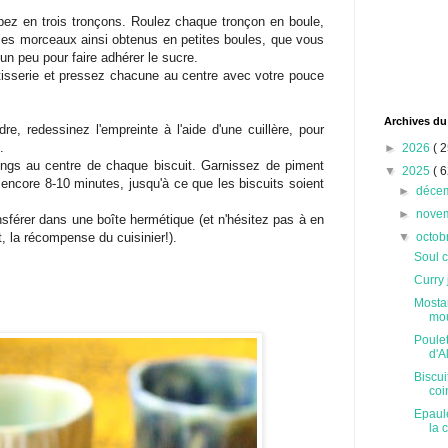
pez en trois tronçons. Roulez chaque tronçon en boule,
 les morceaux ainsi obtenus en petites boules, que vous
 un peu pour faire adhérer le sucre.
tisserie et pressez chacune au centre avec votre pouce
Archives du
re, redessinez l'empreinte à l'aide d'une cuillère, pour
.
►
2026
( 2
ings au centre de chaque biscuit. Garnissez de piment
▼
2025
( 6
 encore 8-10 minutes, jusqu'à ce que les biscuits soient
►
déce
►
nove
ansférer dans une boîte hermétique (et n'hésitez pas à en
, la récompense du cuisinier!).
▼
octob
Soul c
Curry
Mostar
mou
Poulet
d'A
Biscui
coi
Epaul
la c