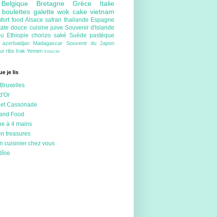
e
Belgique
Bretagne
Grèce
Italie
e
boulettes
galette
wok
cake
vietnam
fort food
Alsace
safran
thailande
Espagne
tate douce
cuisine juive
Souvenir d'Islande
ou
Ethiopie
chorizo
saké
Suède
pastèque
e
azerbaidjan
Madagascar
Souvenir du Japon
eur
ribs
Irak
Yemen
insecte
e je lis
Bruxelles
d'Or
 et Cassonade
 and Food
ne à 4 mains
en treasures
n cuisinier chez vous
dîne