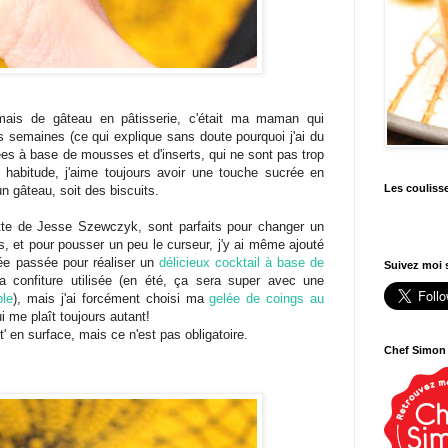
amais de gâteau en pâtisserie, c'était ma maman qui
s semaines (ce qui explique sans doute pourquoi j'ai du
ées à base de mousses et d'inserts, qui ne sont pas trop
habitude, j'aime toujours avoir une touche sucrée en
Les couliss
n gâteau, soit des biscuits.
cette de Jesse Szewczyk, sont parfaits pour changer un
ïs, et pour pousser un peu le curseur, j'y ai même ajouté
née passée pour réaliser un
délicieux cocktail à base de
Suivez moi s
a confiture utilisée (en été, ça sera super avec une
ple
), mais j'ai forcément choisi ma
gelée de coings au
i me plaît toujours autant!
t' en surface, mais ce n'est pas obligatoire.
Chef Simon