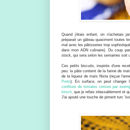
Quand j'étais enfant, on n'achetais j
préparait un gâteau quasiment toutes le
mal avec les pâtisseries trop sophistiqu
dans mon ADN culinaire). Du coup par 
stock, qui sera selon les semaines soit u
Ces petits biscuits, inspirés d'une re
peu: la pâte contient de la farine de ma
de la liqueur de maïs Nixta (reçue l'an
Porto
). En surface, on peut changer l
confiture de tomates cerises par exem
kirsch
, que je refais inlassablement et qu
J'ai ajouté une touche de piment turc 'iso