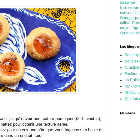
sésam
Indonési
cerises
com
Géorgie
pa
mithai
Pér
moyen-âg
Syrie
choufl
Les blogs qu
Bombay-
Boucles 
Crumble
Fashion
La Cuisi
My kitch
Philou, u
Qui dort 
Membres
lace, jusqu'à avoir une texture homogène (2-3 minutes),
 battez pour obtenir une texture aérée.
ngez pour obtenir une pâte que vous façonnez en boule à
e dans un endroit frais.