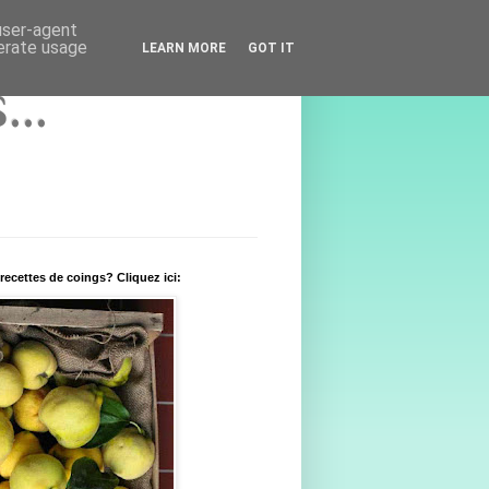
 user-agent
nerate usage
LEARN MORE
GOT IT
..
recettes de coings? Cliquez ici: