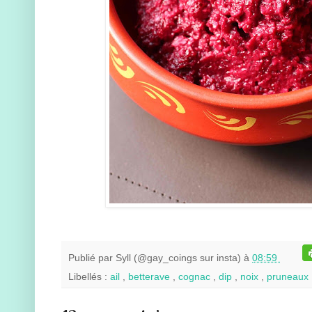
Publié par
Syll (@gay_coings sur insta)
à
08:59
Libellés :
ail
,
betterave
,
cognac
,
dip
,
noix
,
pruneaux