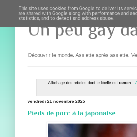
This site uses cookies from Google to deliver its servi
are shared with Google along with performance and secu
statistics, and to detect and address abuse.
Un peu gay dan
Découvrir le monde. Assiette après assiette. Ve
Affichage des articles dont le libellé est
ramen
.
A
vendredi 21 novembre 2025
Pieds de porc à la japonaise