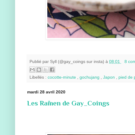
Publié par
Syll (@gay_coings sur insta)
à
08:01
8 co
Libellés :
cocotte-minute
,
gochujang
,
Japon
,
pied de
mardi 28 avril 2020
Les Rāmen de Gay_Coings