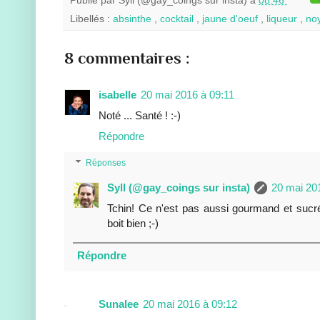
Publié par
Syll (@gay_coings sur insta)
à
08:46
Libellés :
absinthe
,
cocktail
,
jaune d'oeuf
,
liqueur
,
no
8 commentaires :
isabelle
20 mai 2016 à 09:11
Noté ... Santé ! :-)
Répondre
Réponses
Syll (@gay_coings sur insta)
20 mai 20
Tchin! Ce n'est pas aussi gourmand et sucr
boit bien ;-)
Répondre
Sunalee
20 mai 2016 à 09:12