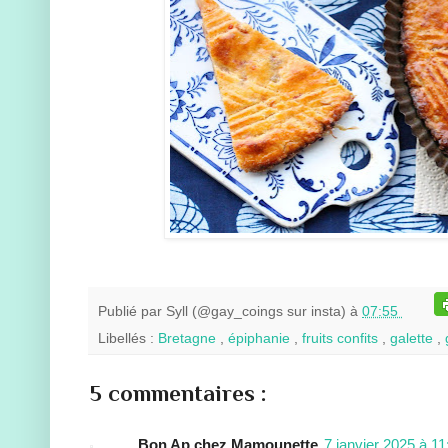
Publié par
Syll (@gay_coings sur insta)
à
07:55
Libellés :
Bretagne
,
épiphanie
,
fruits confits
,
galette
,
5 commentaires :
Bon Ap chez Mamounette
7 janvier 2025 à 11