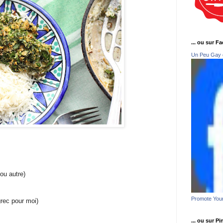
... ou sur F
Un Peu Gay 
 ou autre)
Promote You
grec pour moi)
... ou sur Pi