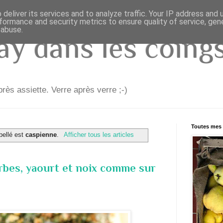
deliver its services and to analyze traffic. Your IP address and
formance and security metrics to ensure quality of service, ge
 abuse.
y dans les coings.
rès assiette. Verre après verre ;-)
Toutes mes 
ibellé est
caspienne
.
Afficher tous les articles
rbes, yaourt et noix comme sur