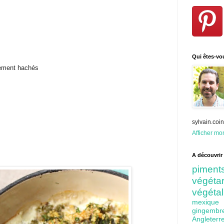
Qui êtes-vo
rement hachés
sylvain.co
Afficher mon
A découvrir 
pime
végét
végéta
mexiq
gingem
Angleter