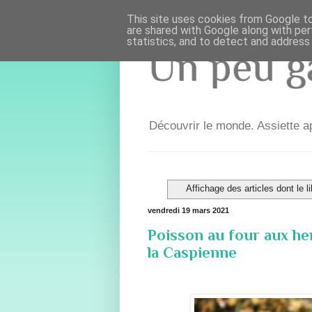
This site uses cookies from Google to 
are shared with Google along with per
statistics, and to detect and address
Un peu ga
Découvrir le monde. Assiette ap
Affichage des articles dont le l
vendredi 19 mars 2021
Poisson au four aux he
la Caspienne