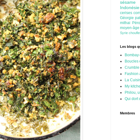
sésam
Indonési
cerises
com
Géorgie
pa
mithai
Pér
moyen-âg
Syrie
choufl
Les blogs qu
Bombay-
Boucles 
Crumble
Fashion
La Cuisi
My kitch
Philou, u
Qui dort 
Membres