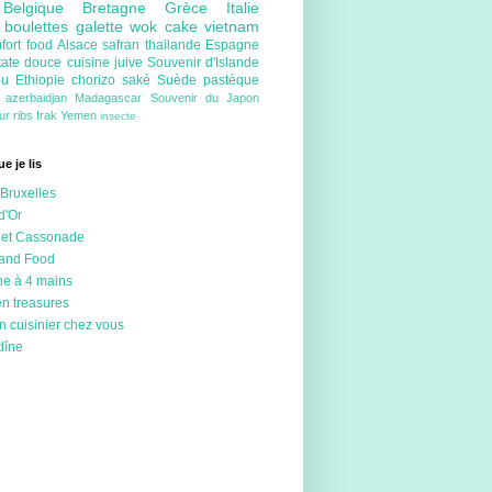
e
Belgique
Bretagne
Grèce
Italie
e
boulettes
galette
wok
cake
vietnam
fort food
Alsace
safran
thailande
Espagne
tate douce
cuisine juive
Souvenir d'Islande
ou
Ethiopie
chorizo
saké
Suède
pastèque
e
azerbaidjan
Madagascar
Souvenir du Japon
eur
ribs
Irak
Yemen
insecte
e je lis
Bruxelles
d'Or
 et Cassonade
 and Food
ne à 4 mains
en treasures
n cuisinier chez vous
dîne