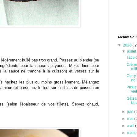
Archives du
▼
2026
( 2
▼
juille
Tacu-t
t légèrement huilé pas trop grand. Passez au blender (ou
Crème
ngrédients pour la sauce au yaourt. Mixez bien pour
milh
ue la sauce ne tranche à la cuisson) et versez sur le
Curry 
no..
uis hachez les plus ou moins grossièrement. Mélangez
Pickle
arniture et parsemez le tout sur les filets de poisson en
vie
Gâteau
bou
 (selon l'épaisseur de vos fillets). Servez chaud,
►
juin
( 
►
mai
( 
►
avril
(
►
mars