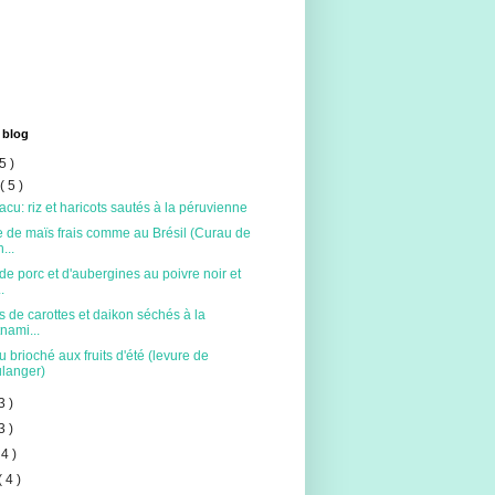
 blog
5 )
t
( 5 )
acu: riz et haricots sautés à la péruvienne
 de maïs frais comme au Brésil (Curau de
...
de porc et d'aubergines au poivre noir et
.
s de carottes et daikon séchés à la
tnami...
 brioché aux fruits d'été (levure de
langer)
3 )
3 )
 4 )
( 4 )