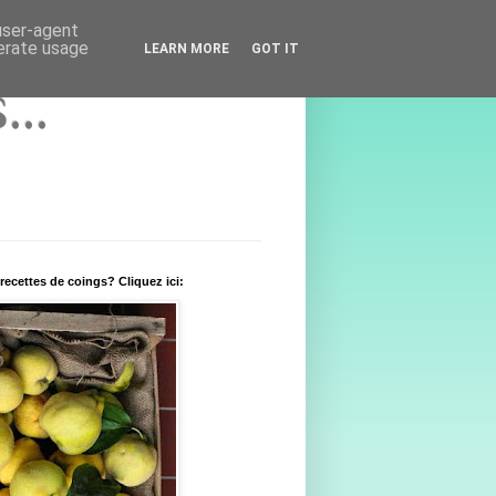
 user-agent
nerate usage
LEARN MORE
GOT IT
..
recettes de coings? Cliquez ici: