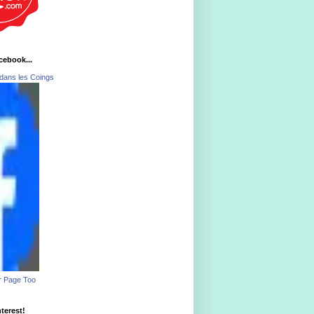
acebook...
dans les Coings
r Page Too
nterest!