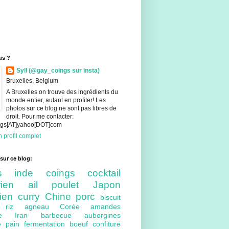
us ?
Syll (@gay_coings sur insta)
Bruxelles, Belgium
A Bruxelles on trouve des ingrédients du
monde entier, autant en profiter! Les
photos sur ce blog ne sont pas libres de
droit. Pour me contacter:
ings[AT]yahoo[DOT]com
 profil complet
sur ce blog:
nts
inde
coings
cocktail
arien
ail
poulet
Japon
lien
curry
Chine
porc
biscuit
ue
riz
agneau
Corée
amandes
bre
Iran
barbecue
aubergines
re
pain
fermentation
boeuf
confiture