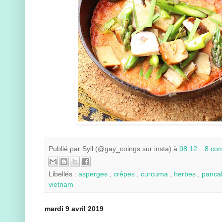
Publié par
Syll (@gay_coings sur insta)
à
08:12
8 co
Libellés :
asperges
,
crêpes
,
curcuma
,
herbes
,
panca
vietnam
mardi 9 avril 2019