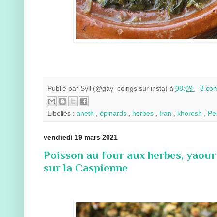
Publié par
Syll (@gay_coings sur insta)
à
08:09
8 co
Libellés :
aneth
,
épinards
,
herbes
,
Iran
,
khoresh
,
Pe
vendredi 19 mars 2021
Poisson au four aux herbes, yaou
sur la Caspienne