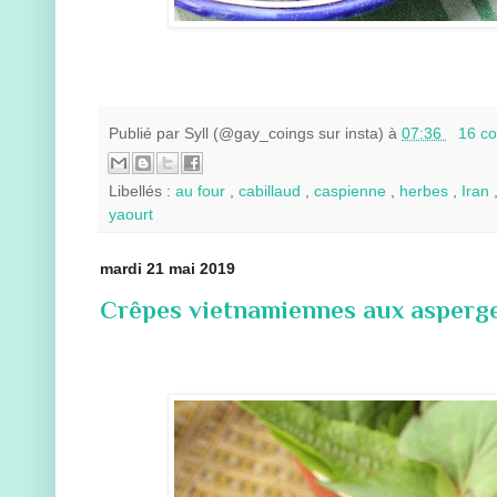
Publié par
Syll (@gay_coings sur insta)
à
07:36
16 c
Libellés :
au four
,
cabillaud
,
caspienne
,
herbes
,
Iran
yaourt
mardi 21 mai 2019
Crêpes vietnamiennes aux asperge