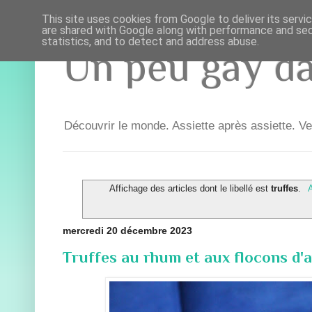
This site uses cookies from Google to deliver its servi
are shared with Google along with performance and secu
statistics, and to detect and address abuse.
Un peu gay dan
Découvrir le monde. Assiette après assiette. Ve
Affichage des articles dont le libellé est
truffes
.
A
mercredi 20 décembre 2023
Truffes au rhum et aux flocons d'