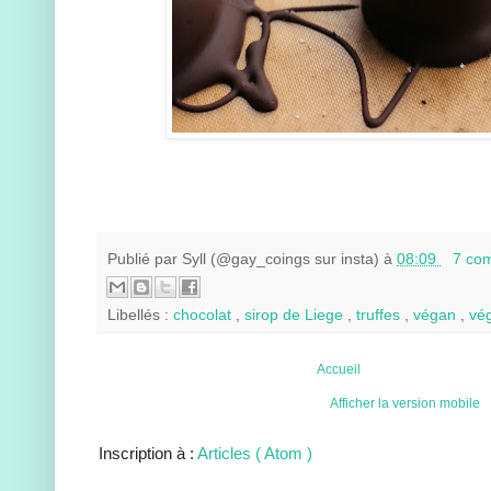
Publié par
Syll (@gay_coings sur insta)
à
08:09
7 co
Libellés :
chocolat
,
sirop de Liege
,
truffes
,
végan
,
vég
Accueil
Afficher la version mobile
Inscription à :
Articles ( Atom )