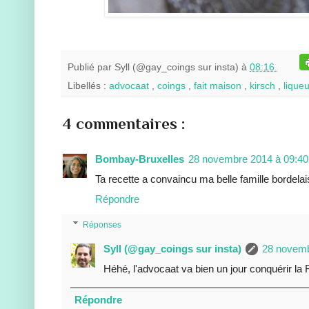
Publié par
Syll (@gay_coings sur insta)
à
08:16
Libellés :
advocaat
,
coings
,
fait maison
,
kirsch
,
lique
4 commentaires :
Bombay-Bruxelles
28 novembre 2014 à 09:40
Ta recette a convaincu ma belle famille bordelaise
Répondre
Réponses
Syll (@gay_coings sur insta)
28 novemb
Héhé, l'advocaat va bien un jour conquérir la F
Répondre