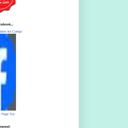
acebook...
dans les Coings
r Page Too
nterest!