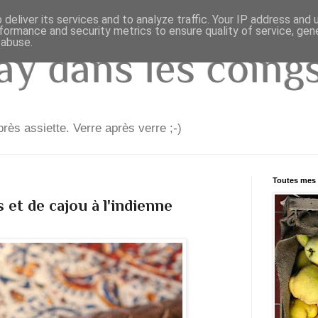
deliver its services and to analyze traffic. Your IP address and
formance and security metrics to ensure quality of service, ge
 abuse.
y dans les coings.
rès assiette. Verre après verre ;-)
Toutes mes 
 et de cajou à l'indienne