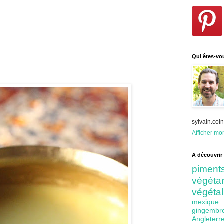
Qui êtes-vo
sylvain.co
Afficher mon
A découvrir 
pime
végét
végéta
mexiq
gingem
Angleter