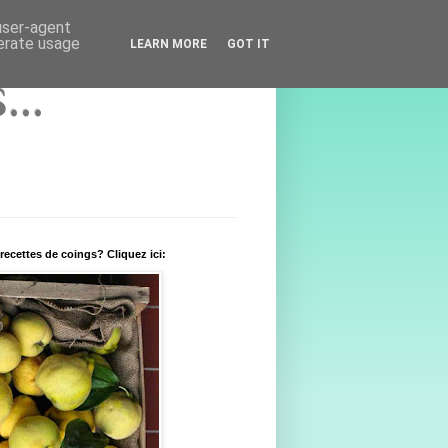
 user-agent
nerate usage
LEARN MORE
GOT IT
..
recettes de coings? Cliquez ici: