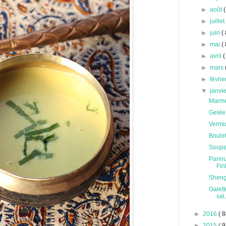
►
août
(
►
juille
►
juin
( 
►
mai
( 
►
avril
(
►
mars
►
févri
▼
janvi
Marme
Gelée 
Vermic
Boulet
Soupe 
Pannu
Fin
Sheng 
Galett
sal.
►
2016
( 8
►
2015
( 9