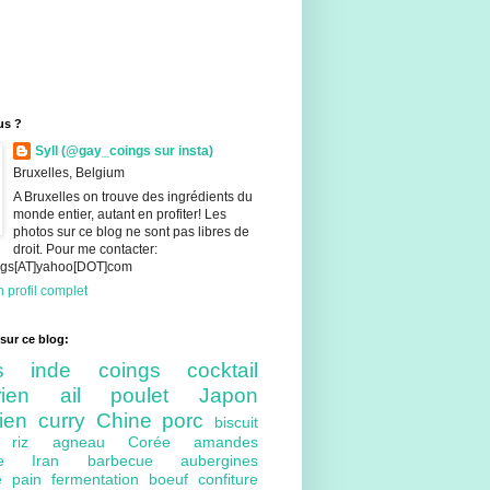
us ?
Syll (@gay_coings sur insta)
Bruxelles, Belgium
A Bruxelles on trouve des ingrédients du
monde entier, autant en profiter! Les
photos sur ce blog ne sont pas libres de
droit. Pour me contacter:
ings[AT]yahoo[DOT]com
 profil complet
sur ce blog:
nts
inde
coings
cocktail
arien
ail
poulet
Japon
lien
curry
Chine
porc
biscuit
ue
riz
agneau
Corée
amandes
bre
Iran
barbecue
aubergines
re
pain
fermentation
boeuf
confiture