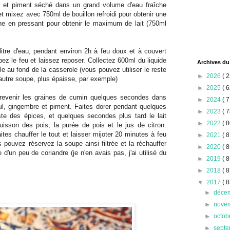
 et piment séché dans un grand volume d'eau fraîche
et mixez avec 750ml de bouillon refroidi pour obtenir une
ne en pressant pour obtenir le maximum de lait (750ml
litre d'eau, pendant environ 2h à feu doux et à couvert
ez le feu et laissez reposer. Collectez 600ml du liquide
Archives du
le au fond de la casserole (vous pouvez utiliser le reste
►
2026
( 2
utre soupe, plus épaisse, par exemple)
►
2025
( 6
 revenir les graines de cumin quelques secondes dans
►
2024
( 7
ail, gingembre et piment. Faites dorer pendant quelques
►
2023
( 7
te des épices, et quelques secondes plus tard le lait
►
2022
( 8
uisson des pois, la purée de pois et le jus de citron.
ites chauffer le tout et laisser mijoter 20 minutes à feu
►
2021
( 8
pouvez réservez la soupe ainsi filtrée et la réchauffer
►
2020
( 8
 d'un peu de coriandre (je n'en avais pas, j'ai utilisé du
►
2019
( 8
►
2018
( 8
▼
2017
( 8
►
déce
►
nove
►
octob
►
sept