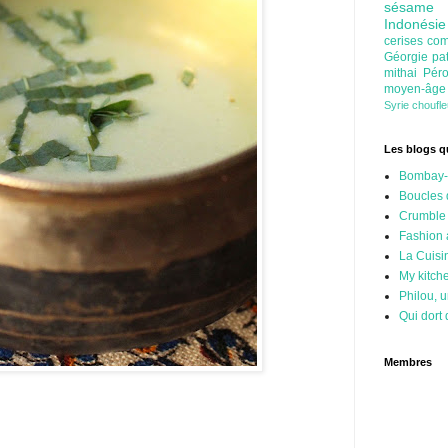
sésam
Indonési
cerises
com
Géorgie
pa
mithai
Pér
moyen-âg
Syrie
choufl
Les blogs qu
Bombay-
Boucles 
Crumble
Fashion
La Cuisi
My kitch
Philou, u
Qui dort 
Membres