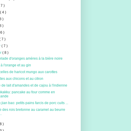
 7 )
t
( 4 )
8 )
8 )
 6 )
( 7 )
er
( 7 )
er
( 8 )
lade d'oranges amères à la bière noire
à l'orange et au gin
elles de haricot mungo aux carottes
tes aux chicons et au citron
de lait d'amandes et de cajou à l'indienne
kakku: pancake au four comme en
lande
jian bao: petits pains farcis de porc cuits ...
e des rois bretonne au caramel au beurre
..
8 )
3 )