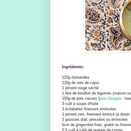
Ingrédients:
120g d'amandes
120g de noix de cajou
1 piment rouge séché
1 litre de bouillon de légumes (maison o
150g de pois cassés (
pois d'angole
: too
3 cuill à soupe d'huile
3 échalottes finement émincées
1 piment vert, finement émincé (à doser 
3 gousses d'ail, pressées ou émincées
5cm de gingembre frais, gratté ou finem
0,5 cuill à café de graines de cumin