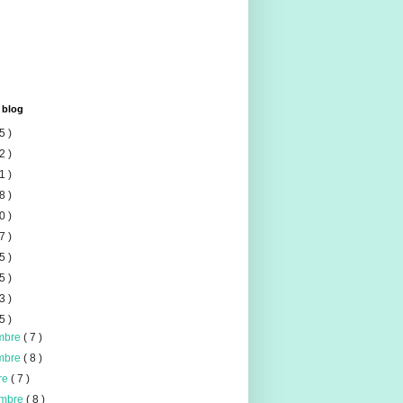
 blog
5 )
2 )
1 )
8 )
0 )
7 )
5 )
5 )
3 )
5 )
mbre
( 7 )
mbre
( 8 )
re
( 7 )
embre
( 8 )