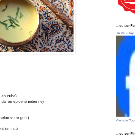
... ou sur F
Un Peu Gay 
u en cube)
r dal en épicerie indienne)
selon votre goût)
Promote You
ent émincé
... ou sur Pi