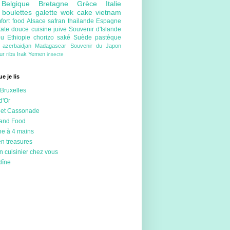
e
Belgique
Bretagne
Grèce
Italie
e
boulettes
galette
wok
cake
vietnam
fort food
Alsace
safran
thailande
Espagne
tate douce
cuisine juive
Souvenir d'Islande
ou
Ethiopie
chorizo
saké
Suède
pastèque
e
azerbaidjan
Madagascar
Souvenir du Japon
eur
ribs
Irak
Yemen
insecte
e je lis
Bruxelles
d'Or
 et Cassonade
 and Food
ne à 4 mains
en treasures
n cuisinier chez vous
dîne