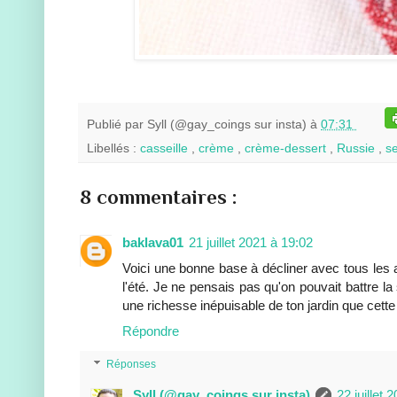
Publié par
Syll (@gay_coings sur insta)
à
07:31
Libellés :
casseille
,
crème
,
crème-dessert
,
Russie
,
s
8 commentaires :
baklava01
21 juillet 2021 à 19:02
Voici une bonne base à décliner avec tous les a
l'été. Je ne pensais pas qu'on pouvait battre la
une richesse inépuisable de ton jardin que cette 
Répondre
Réponses
Syll (@gay_coings sur insta)
22 juillet 