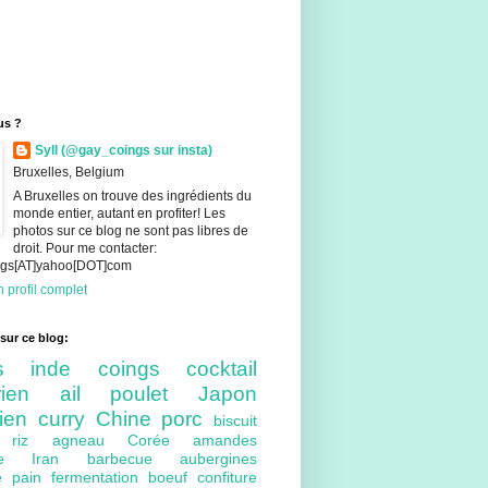
us ?
Syll (@gay_coings sur insta)
Bruxelles, Belgium
A Bruxelles on trouve des ingrédients du
monde entier, autant en profiter! Les
photos sur ce blog ne sont pas libres de
droit. Pour me contacter:
ings[AT]yahoo[DOT]com
 profil complet
sur ce blog:
nts
inde
coings
cocktail
arien
ail
poulet
Japon
lien
curry
Chine
porc
biscuit
ue
riz
agneau
Corée
amandes
bre
Iran
barbecue
aubergines
re
pain
fermentation
boeuf
confiture