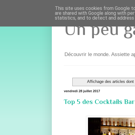
This site uses cookies from Google to 
are shared with Google along with per
statistics, and to detect and address
Un peu ga
Découvrir le monde. Assiette ap
Affichage des articles dont 
vendredi 28 juillet 2017
Top 5 des Cocktails Bar