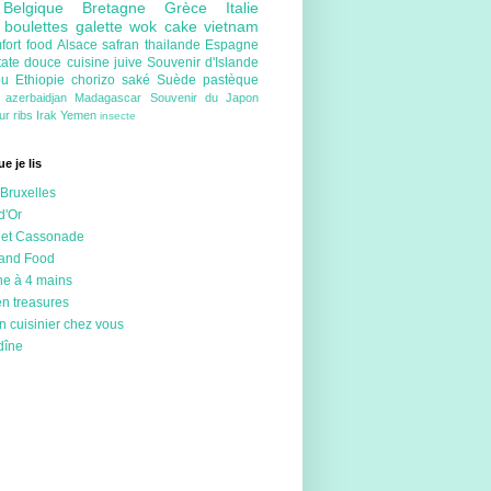
e
Belgique
Bretagne
Grèce
Italie
e
boulettes
galette
wok
cake
vietnam
fort food
Alsace
safran
thailande
Espagne
tate douce
cuisine juive
Souvenir d'Islande
ou
Ethiopie
chorizo
saké
Suède
pastèque
e
azerbaidjan
Madagascar
Souvenir du Japon
eur
ribs
Irak
Yemen
insecte
e je lis
Bruxelles
d'Or
 et Cassonade
 and Food
ne à 4 mains
en treasures
n cuisinier chez vous
dîne