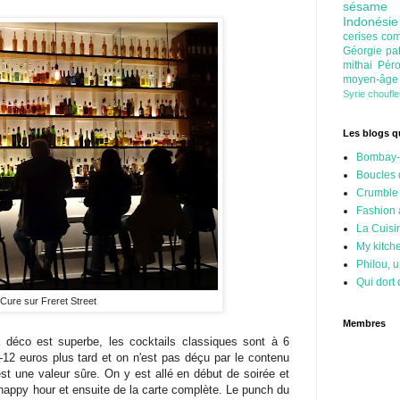
sésam
Indonési
cerises
com
Géorgie
pa
mithai
Pér
moyen-âg
Syrie
choufl
Les blogs qu
Bombay-
Boucles 
Crumble
Fashion
La Cuisi
My kitch
Philou, u
Qui dort 
Cure sur Freret Street
Membres
 déco est superbe, les cocktails classiques sont à 6
-12 euros plus tard et on n'est pas déçu par le contenu
st une valeur sûre. On y est allé en début de soirée et
e happy hour et ensuite de la carte complète. Le punch du