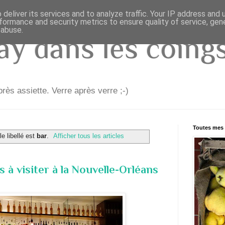
deliver its services and to analyze traffic. Your IP address and
formance and security metrics to ensure quality of service, ge
 abuse.
y dans les coings.
rès assiette. Verre après verre ;-)
Toutes mes 
le libellé est
bar
.
Afficher tous les articles
s à visiter à la Nouvelle-Orléans