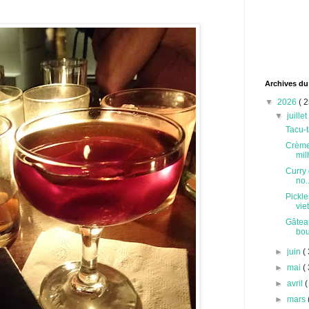
Archives du
▼
2026
( 2
▼
juille
Tacu-t
Crème
milh
Curry 
no..
Pickle
vie
Gâteau
bou
►
juin
( 
►
mai
( 
►
avril
(
►
mars