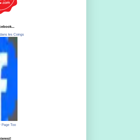
acebook...
dans les Coings
r Page Too
nterest!