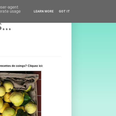
 user-agent
nerate usage
LEARN MORE
GOT IT
..
recettes de coings? Cliquez ici: