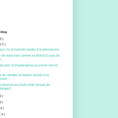
 blog
5 )
t
( 5 )
acu: riz et haricots sautés à la péruvienne
 de maïs frais comme au Brésil (Curau de
...
de porc et d'aubergines au poivre noir et
.
s de carottes et daikon séchés à la
tnami...
 brioché aux fruits d'été (levure de
langer)
3 )
3 )
 4 )
( 4 )