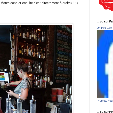
Monteleone et ensuite c'est directement à droite) ! ;-)
... ou sur F
Un Peu Gay 
Promote You
... ou sur Pi