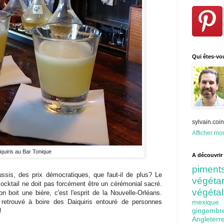
Qui êtes-vo
sylvain.co
Afficher mon
quiris au Bar Tonique
A découvrir 
pime
ssis, des prix démocratiques, que faut-il de plus? Le
végét
cocktail ne doit pas forcément être un cérémonial sacré.
végéta
n boit une bière, c'est l'esprit de la Nouvelle-Orléans.
t retrouvé à boire des Daiquiris entouré de personnes
mexiq
gingem
!
Angleter