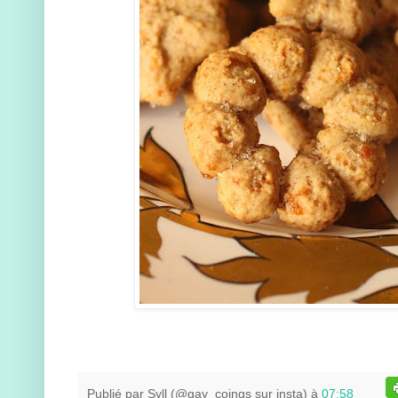
Publié par
Syll (@gay_coings sur insta)
à
07:58