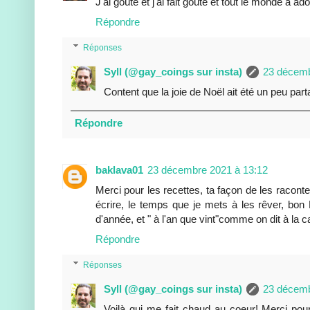
J'ai goûté et j'ai fait goûté et tout le monde a ado
Répondre
Réponses
Syll (@gay_coings sur insta)
23 décemb
Content que la joie de Noël ait été un peu par
Répondre
baklava01
23 décembre 2021 à 13:12
Merci pour les recettes, ta façon de les racont
écrire, le temps que je mets à les rêver, bon 
d'année, et " à l'an que vint"comme on dit à la
Répondre
Réponses
Syll (@gay_coings sur insta)
23 décemb
Voilà qui me fait chaud au coeur! Merci pour t