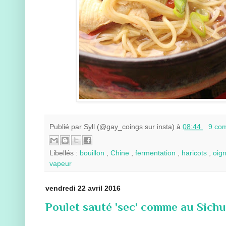
Publié par
Syll (@gay_coings sur insta)
à
08:44
9 co
Libellés :
bouillon
,
Chine
,
fermentation
,
haricots
,
oig
vapeur
vendredi 22 avril 2016
Poulet sauté 'sec' comme au Sichu