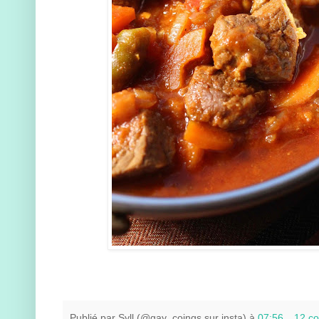
Publié par
Syll (@gay_coings sur insta)
à
07:56
12 c