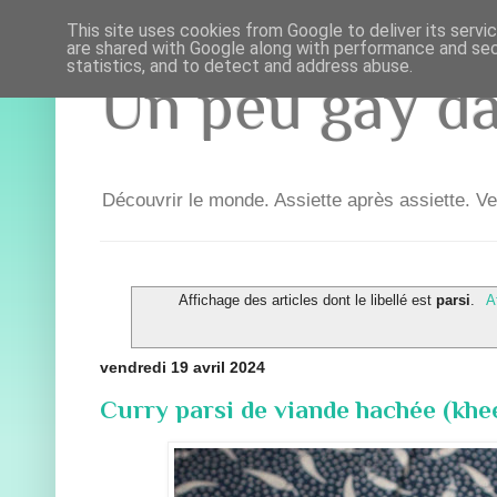
This site uses cookies from Google to deliver its servi
are shared with Google along with performance and secu
statistics, and to detect and address abuse.
Un peu gay dan
Découvrir le monde. Assiette après assiette. Ve
Affichage des articles dont le libellé est
parsi
.
A
vendredi 19 avril 2024
Curry parsi de viande hachée (kh