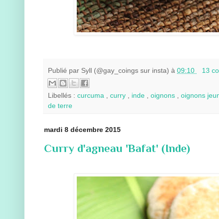
Publié par
Syll (@gay_coings sur insta)
à
09:10
13 c
Libellés :
curcuma
,
curry
,
inde
,
oignons
,
oignons je
de terre
mardi 8 décembre 2015
Curry d'agneau 'Bafat' (Inde)