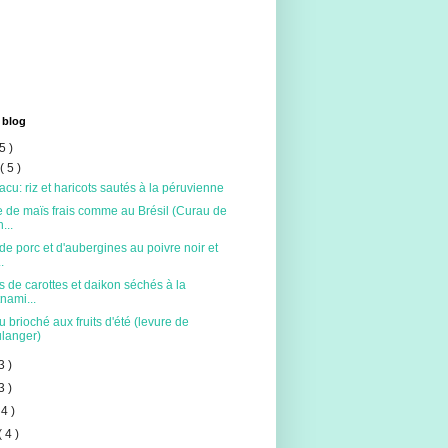
 blog
5 )
t
( 5 )
acu: riz et haricots sautés à la péruvienne
 de maïs frais comme au Brésil (Curau de
...
de porc et d'aubergines au poivre noir et
.
s de carottes et daikon séchés à la
tnami...
 brioché aux fruits d'été (levure de
langer)
3 )
3 )
 4 )
( 4 )