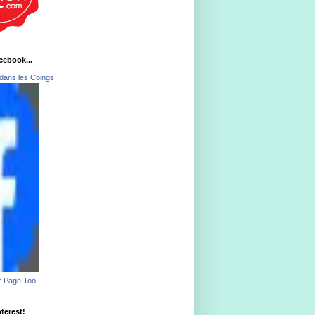
acebook...
dans les Coings
r Page Too
nterest!