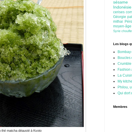
sésam
Indonési
cerises
com
Géorgie
pa
mithai
Pér
moyen-âg
Syrie
choufl
Les blogs qu
Bombay-
Boucles 
Crumble
Fashion
La Cuisi
My kitch
Philou, u
Qui dort 
Membres
u thé matcha dégusté à Kyoto