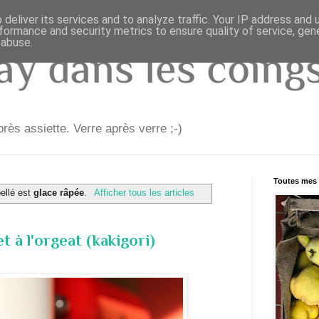
deliver its services and to analyze traffic. Your IP address and
formance and security metrics to ensure quality of service, ge
 abuse.
y dans les coings.
rès assiette. Verre après verre ;-)
Toutes mes 
bellé est
glace râpée
.
Afficher tous les articles
et à l'orgeat (kakigori)