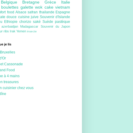
e
Belgique
Bretagne
Grèce
Italie
e
boulettes
galette
wok
cake
vietnam
fort food
Alsace
safran
thailande
Espagne
tate douce
cuisine juive
Souvenir d'Islande
ou
Ethiopie
chorizo
saké
Suède
pastèque
e
azerbaidjan
Madagascar
Souvenir du Japon
eur
ribs
Irak
Yemen
insecte
e je lis
Bruxelles
d'Or
 et Cassonade
 and Food
ne à 4 mains
en treasures
n cuisinier chez vous
dîne