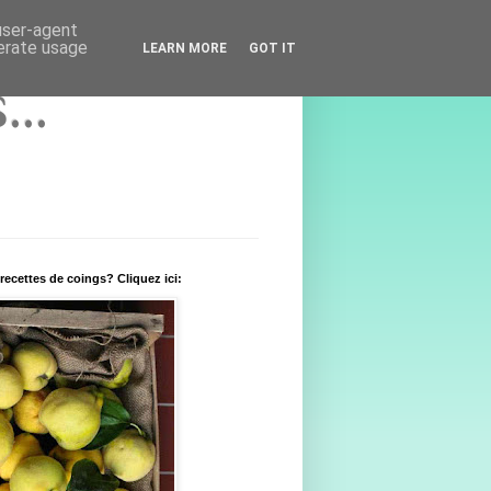
 user-agent
nerate usage
LEARN MORE
GOT IT
..
recettes de coings? Cliquez ici: