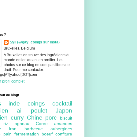
us ?
Syll (@gay_coings sur insta)
Bruxelles, Belgium
A Bruxelles on trouve des ingrédients du
monde entier, autant en profiter! Les
photos sur ce blog ne sont pas libres de
droit. Pour me contacter:
ings[AT]yahoo[DOT]com
 profil complet
sur ce blog:
nts
inde
coings
cocktail
arien
ail
poulet
Japon
lien
curry
Chine
porc
biscuit
ue
riz
agneau
Corée
amandes
bre
Iran
barbecue
aubergines
re
pain
fermentation
boeuf
confiture