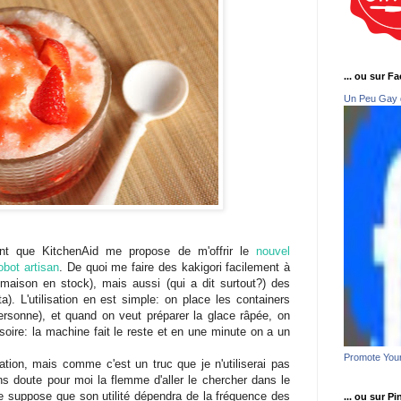
... ou sur F
Un Peu Gay 
ent que KitchenAid me propose de m'offrir le
nouvel
bot artisan
. De quoi me faire des kakigori facilement à
s maison en stock), mais aussi (qui a dit surtout?) des
a). L'utilisation en est simple: on place les containers
ersonne), et quand on veut préparer la glace râpée, on
soire: la machine fait le reste et en une minute on a un
Promote You
sation, mais comme c'est un truc que je n'utiliserai pas
sans doute pour moi la flemme d'aller le chercher dans le
 Je suppose que son utilité dépendra de la fréquence des
... ou sur Pi