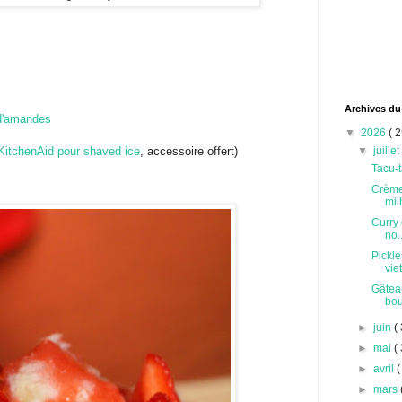
Archives du
d'amandes
▼
2026
( 2
KitchenAid pour shaved ice
, accessoire offert)
▼
juille
Tacu-t
Crème
milh
Curry 
no..
Pickle
vie
Gâteau
bou
►
juin
( 
►
mai
( 
►
avril
(
►
mars