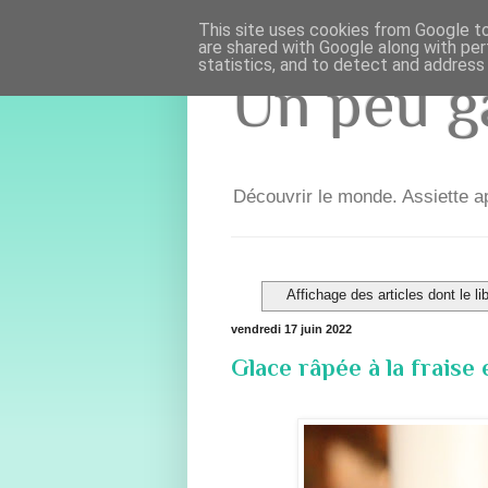
This site uses cookies from Google to 
are shared with Google along with per
statistics, and to detect and address
Un peu ga
Découvrir le monde. Assiette ap
Affichage des articles dont le li
vendredi 17 juin 2022
Glace râpée à la fraise 