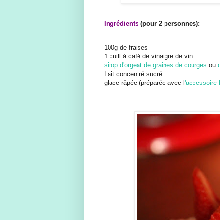
Ingrédients
(pour 2 personnes):
100g de fraises
1 cuill à café de vinaigre de vin
sirop d'orgeat de graines de courges
ou
Lait concentré sucré
glace râpée (préparée avec l
'accessoire 