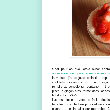
C'est pour ça que j'étais super cont
accessoire pour glace râpée pour mon ro
la maison (j'ai toujours plein de sirop
cocktails frappés (façon frozen margarit
remplis au congélo (un container = 1 p
place le glaçon ainsi formé dans l'acces
bol de glace râpée.
L'accessoire est sympa et facile d'utili
tous les jours, le frein principal sera 
placard et de l'installer sur mon robot.