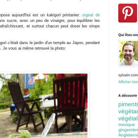
pose aujourd'hui est un kakigori printanier:
orgeat de
ans sucre, avec un peu de vinaigre, pour équilibrer les
rafraîchissant, et surtout chacun peut doser les sirops
Qui êtes-vo
gori c'était dans le jardin d'un temple au Japon, pendant
oto. Je vous ai même retrouvé la photo:
sylvain.co
Afficher mon
A découvrir 
pime
végét
végéta
mexiq
gingem
Angleter