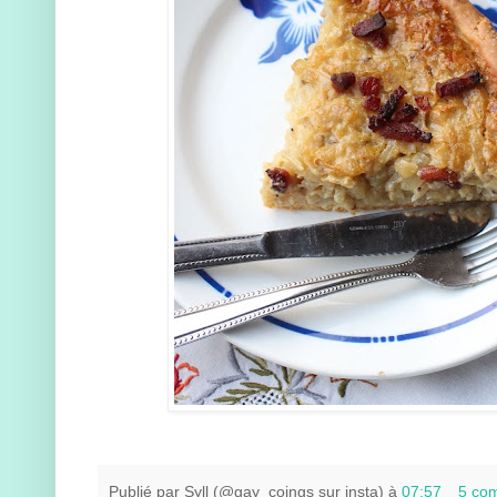
Publié par
Syll (@gay_coings sur insta)
à
07:57
5 co