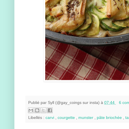
Publié par
Syll (@gay_coings sur insta)
à
07:44
6 co
Libellés :
carvi
,
courgette
,
munster
,
pâte briochée
,
ta