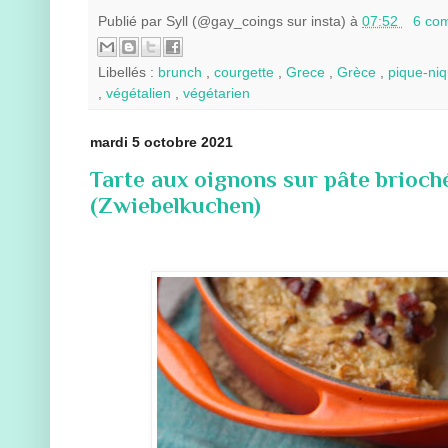
Publié par
Syll (@gay_coings sur insta)
à
07:52
6 co
Libellés :
brunch
,
courgette
,
Grece
,
Grèce
,
pique-ni
,
végétalien
,
végétarien
mardi 5 octobre 2021
Tarte aux oignons sur pâte brioché
(Zwiebelkuchen)