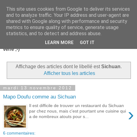
This site uses cookies from Google to deliver its services
Un peu gay dans les
and to analyze traffic. Your IP address and user-agent are
shared with Google along with performance and security
coings...
metrics to ensure quality of service, generate usage
statistics, and to detect and address abuse.
Découvrir le monde. Assiette après assiette. Verre après
LEARN MORE
GOT IT
verre ;-)
Affichage des articles dont le libellé est
Sichuan
.
Afficher tous les articles
mardi 13 novembre 2012
Mapo Doufu comme au Sichuan
Il est difficile de trouver un restaurant du Sichuan
›
par chez nous, mais c'est pourtant une cuisine qui
a de nombreux atouts pour s...
6 commentaires: