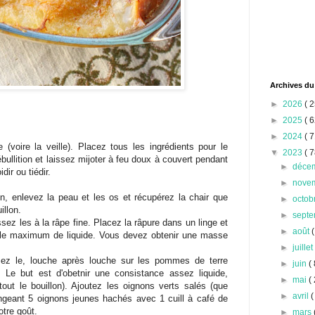
Archives du
►
2026
( 2
►
2025
( 6
►
2024
( 7
(voire la veille). Placez tous les ingrédients pour le
▼
2023
( 7
ullition et laissez mijoter à feu doux à couvert pendant
►
déce
dir ou tiédir.
►
nove
on, enlevez la peau et les os et récupérez la chair que
►
octob
illon.
►
sept
ez les à la râpe fine. Placez la râpure dans un linge et
►
août
(
e le maximum de liquide. Vous devez obtenir une masse
►
juille
rsez le, louche après louche sur les pommes de terre
►
juin
( 
Le but est d'obetnir une consistance assez liquide,
►
mai
( 
tout le bouillon). Ajoutez les oignons verts salés (que
►
avril
(
angeant 5 oignons jeunes hachés avec 1 cuill à café de
otre goût.
►
mars