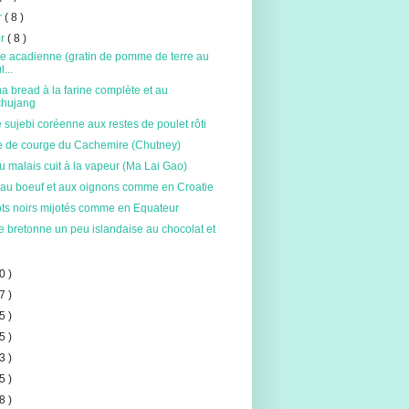
er
( 8 )
er
( 8 )
e acadienne (gratin de pomme de terre au
...
 bread à la farine complète et au
chujang
sujebi coréenne aux restes de poulet rôti
 de courge du Cachemire (Chutney)
 malais cuit à la vapeur (Ma Lai Gao)
 au boeuf et aux oignons comme en Croatie
ots noirs mijotés comme en Equateur
e bretonne un peu islandaise au chocolat et
0 )
7 )
5 )
5 )
3 )
5 )
8 )