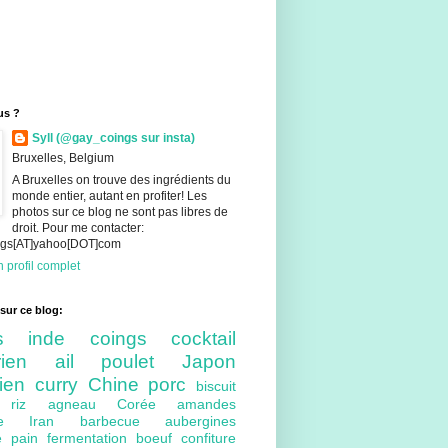
us ?
Syll (@gay_coings sur insta)
Bruxelles, Belgium
A Bruxelles on trouve des ingrédients du
monde entier, autant en profiter! Les
photos sur ce blog ne sont pas libres de
droit. Pour me contacter:
ings[AT]yahoo[DOT]com
 profil complet
sur ce blog:
nts
inde
coings
cocktail
arien
ail
poulet
Japon
lien
curry
Chine
porc
biscuit
ue
riz
agneau
Corée
amandes
bre
Iran
barbecue
aubergines
re
pain
fermentation
boeuf
confiture