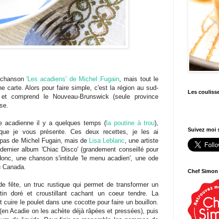
a chanson
'Les acadiens' de Michel Fugain
, mais tout le
e carte. Alors pour faire simple, c'est la région au sud-
Les couliss
 et comprend le Nouveau-Brunswick (seule province
se.
e acadienne il y a quelques temps (
la poutine à trou
),
Suivez moi s
ue je vous présente. Ces deux recettes, je les ai
 pas de Michel Fugain, mais de
Lisa Leblanc
, une artiste
dernier album 'Chiac Disco' (grandement conseillé pour
onc, une chanson s'intitule 'le menu acadien', une ode
u Canada.
Chef Simon
 de fête, un truc rustique qui permet de transformer un
in doré et croustillant cachant un coeur tendre. La
it cuire le poulet dans une cocotte pour faire un bouillon.
(en Acadie on les achète déjà râpées et pressées), puis