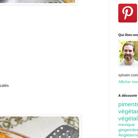
Qui êtes-vo
sylvain.co
Afficher mon
salés
A découvrir 
pime
végét
végéta
mexiq
gingem
Angleter