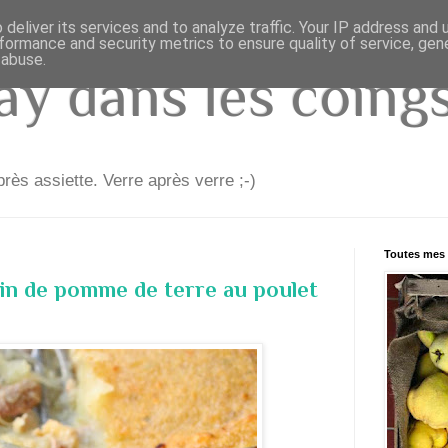
deliver its services and to analyze traffic. Your IP address and
formance and security metrics to ensure quality of service, ge
 abuse.
y dans les coings.
rès assiette. Verre après verre ;-)
Toutes mes 
in de pomme de terre au poulet