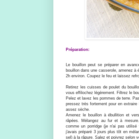
Préparation:
Le bouillon peut se préparer en avance 
bouillon dans une casserole, amenez à éb
2h environ. Coupez le feu et laissez refroi
Retirez les cuisses de poulet du bouill
vous effilochez légèrement. Filtrez le bou
Pelez et lavez les pommes de terre. Pass
pressez très fortement pour en extrair
assez sèche.
Amenez le bouillon à ébullition et ve
râpées. Mélangez au fur et à mesure. 
comme un porridge (je n'ai pas utilisé 
j'avais préparé 3 jours plus tôt en mél
sel) à la râpure. Salez et poivrez selon v