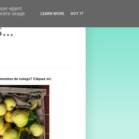
 user-agent
nerate usage
LEARN MORE
GOT IT
..
recettes de coings? Cliquez ici: