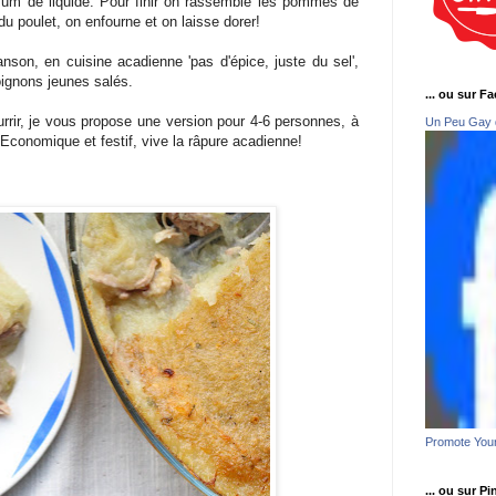
mum de liquide. Pour finir on rassemble les pommes de
du poulet, on enfourne et on laisse dorer!
son, en cuisine acadienne 'pas d'épice, juste du sel',
 oignons jeunes salés.
... ou sur F
rrir, je vous propose une version pour 4-6 personnes, à
Un Peu Gay 
 Economique et festif, vive la râpure acadienne!
Promote You
... ou sur Pi