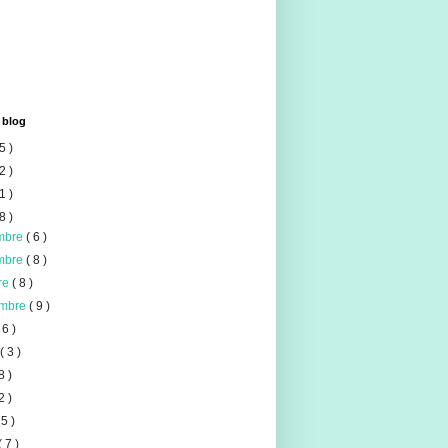
 blog
5 )
2 )
1 )
8 )
mbre
( 6 )
mbre
( 8 )
re
( 8 )
embre
( 9 )
 6 )
t
( 3 )
8 )
2 )
 5 )
( 7 )