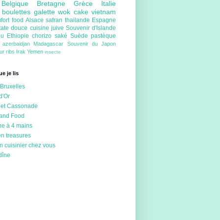
e
Belgique
Bretagne
Grèce
Italie
e
boulettes
galette
wok
cake
vietnam
fort food
Alsace
safran
thailande
Espagne
tate douce
cuisine juive
Souvenir d'Islande
ou
Ethiopie
chorizo
saké
Suède
pastèque
e
azerbaidjan
Madagascar
Souvenir du Japon
eur
ribs
Irak
Yemen
insecte
e je lis
Bruxelles
d'Or
 et Cassonade
 and Food
ne à 4 mains
en treasures
n cuisinier chez vous
dîne