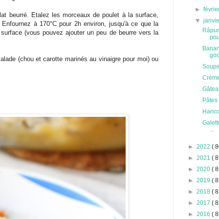
►
févri
lat beurré. Etalez les morceaux de poulet à la surface,
▼
janvi
. Enfournez à 170°C pour 2h environ, jusqu'à ce que la
Râpur
 surface (vous pouvez ajouter un peu de beurre vers la
poul
Banana
go
lade (chou et carotte marinés au vinaigre pour moi) ou
Soupe 
Crème
Gâteau
Pâtes
Haric
Galett
...
►
2022
( 8
►
2021
( 8
►
2020
( 8
►
2019
( 8
►
2018
( 8
►
2017
( 8
►
2016
( 8