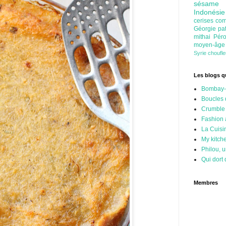
sésam
Indonési
cerises
com
Géorgie
pa
mithai
Pér
moyen-âg
Syrie
choufl
Les blogs qu
Bombay-
Boucles 
Crumble
Fashion
La Cuisi
My kitch
Philou, u
Qui dort 
Membres