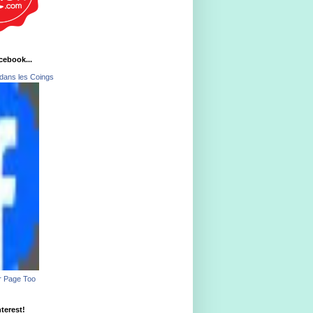
acebook...
dans les Coings
r Page Too
nterest!