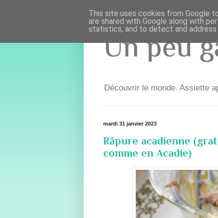
This site uses cookies from Google to 
are shared with Google along with per
statistics, and to detect and address
Un peu ga
Découvrir le monde. Assiette ap
mardi 31 janvier 2023
Râpure acadienne (grat
comme en Acadie)