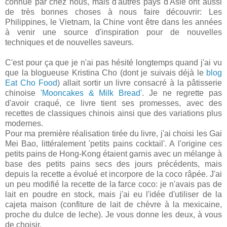
connue par chez nous, mais d'autres pays d'Asie ont aussi
de très bonnes choses à nous faire découvrir: Les
Philippines, le Vietnam, la Chine vont être dans les années
à venir une source d'inspiration pour de nouvelles
techniques et de nouvelles saveurs.
C'est pour ça que je n'ai pas hésité longtemps quand j'ai vu
que la blogueuse Kristina Cho (dont je suivais déjà le
blog
Eat Cho Food
) allait sortir un livre consacré à la pâtisserie
chinoise
'Mooncakes & Milk Bread'
. Je ne regrette pas
d'avoir craqué, ce livre tient ses promesses, avec des
recettes de classiques chinois ainsi que des variations plus
modernes.
Pour ma première réalisation tirée du livre, j'ai choisi les Gai
Mei Bao, littéralement 'petits pains cocktail'. A l'origine ces
petits pains de Hong-Kong étaient garnis avec un mélange à
base des petits pains secs des jours précédents, mais
depuis la recette a évolué et incorpore de la coco râpée. J'ai
un peu modifié la recette de la farce coco: je n'avais pas de
lait en poudre en stock, mais j'ai eu l'idée d'utiliser de la
cajeta maison (confiture de lait de chèvre à la mexicaine,
proche du dulce de leche). Je vous donne les deux, à vous
de choisir.