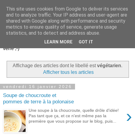
This site uses cookies from Google to deliver its services
Un peu gay dans les
and to analyze traffic. Your IP address and user-agent are
shared with Google along with performance and security
coings...
metrics to ensure quality of service, generate usage
statistics, and to detect and address abuse.
Découvrir le monde. Assiette après assiette. Verre après
LEARN MORE
GOT IT
verre ;-)
Affichage des articles dont le libellé est
végétarien
.
Afficher tous les articles
vendredi 16 janvier 2026
Soupe de choucroute et
pommes de terre à la polonaise
›
Une soupe à la choucroute, quelle drôle d'idée!
Pas tant que ça, et ce n'est même pas la
première que vous propose sur le blog, puis...