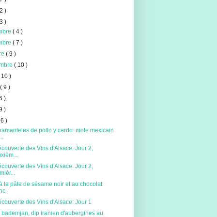
2 )
3 )
mbre
( 4 )
mbre
( 7 )
re
( 9 )
embre
( 10 )
( 10 )
t
( 9 )
6 )
9 )
 6 )
amanteles de pollo y cerdo: mole mexicain
..
écouverte des Vins d'Alsace: Jour 2,
xièm...
écouverte des Vins d'Alsace: Jour 2,
mièr...
 la pâte de sésame noir et au chocolat
nc
écouverte des Vins d'Alsace: Jour 1
 bademjan, dip iranien d'aubergines au