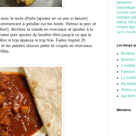
sésam
Indonési
cerises
com
Géorgie
pa
 avec le reste d'huile (ajoutez en un peu si besoin)
mithai
Pér
ommencent à grésiller sur les bords. Retirez le porc et
moyen-âg
illon!), déchirez la viande en morceaux et ajoutez à la
Syrie
choufl
utes puis ajoutez du bouillon filtré jusqu'à ce que la
n ni trop épaisse ni trop fine. Faites mijoter 20
in et les patates douces pelés et coupés en morceaux.
Les blogs qu
illas.
Bombay-
Boucles 
Crumble
Fashion
La Cuisi
My kitch
Philou, u
Qui dort 
Membres