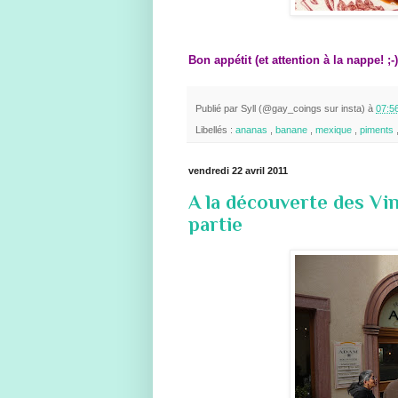
Bon appétit (et attention à la nappe! ;-)
Publié par
Syll (@gay_coings sur insta)
à
07:5
Libellés :
ananas
,
banane
,
mexique
,
piments
vendredi 22 avril 2011
A la découverte des Vin
partie