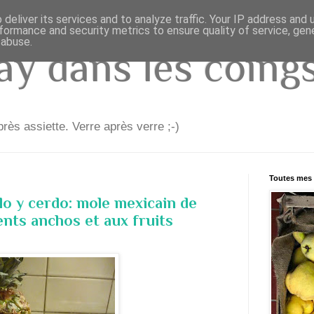
deliver its services and to analyze traffic. Your IP address and
formance and security metrics to ensure quality of service, ge
 abuse.
y dans les coings.
rès assiette. Verre après verre ;-)
Toutes mes 
o y cerdo: mole mexicain de
ents anchos et aux fruits