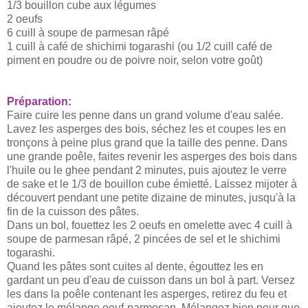
1/3 bouillon cube aux légumes
2 oeufs
6
cuill
à soupe de parmesan râpé
1
cuill
à café de
shichimi
togarashi
(ou 1/2
cuill
café de
piment en poudre ou de poivre noir, selon votre goût)
Préparation:
Faire cuire les penne dans un grand volume d'eau salée.
Lavez les asperges des bois, séchez les et coupes les en
tronçons à peine plus
grand
que la taille des penne. Dans
une grande
poêle
, faites revenir les asperges des bois dans
l'huile ou le
ghee
pendant 2 minutes, puis ajoutez le verre
de
sake
et le 1/3 de bouillon cube émietté. Laissez mijoter à
découvert pendant une petite dizaine de minutes, jusqu'à la
fin de la cuisson des pâtes.
Dans un bol, fouettez les 2 oeufs en omelette avec 4
cuill
à
soupe de parmesan râpé, 2 pincées de sel et le
shichimi
togarashi
.
Quand les pâtes sont cuites al
dente
, égouttez les en
gardant un peu d'eau de cuisson dans un bol à part. Versez
les dans la
poêle
contenant les asperges, retirez du feu et
ajoutez le mélange
oeuf-parmesan
. Mélangez bien pour que