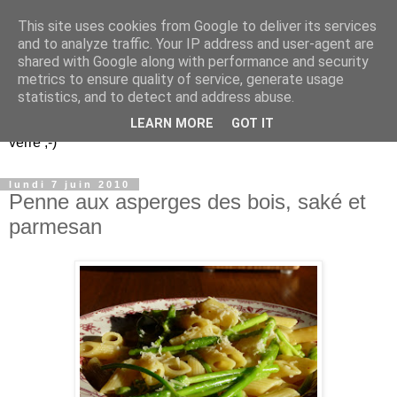
This site uses cookies from Google to deliver its services
Un peu gay dans les
and to analyze traffic. Your IP address and user-agent are
shared with Google along with performance and security
coings...
metrics to ensure quality of service, generate usage
statistics, and to detect and address abuse.
Découvrir le monde. Assiette après assiette. Verre après
LEARN MORE
GOT IT
verre ;-)
lundi 7 juin 2010
Penne aux asperges des bois, saké et
parmesan