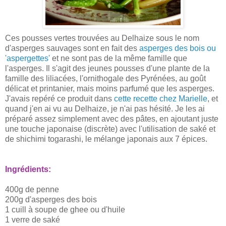
Ces pousses vertes trouvées au
Delhaize
sous le nom
d'asperges
sauvages sont en fait des
asperges des bois ou
'
aspergettes
'
et ne sont pas de la même famille que
l'asperges. Il s'agit des jeunes pousses d'une plante de la
famille des liliacées, l'ornithogale des
Pyrénées
, au goût
délicat et printanier, mais moins parfumé que les asperges.
J'avais repéré ce produit dans
cette recette chez Marielle
, et
quand j'en ai vu au
Delhaize
, je n'ai pas hésité. Je les ai
préparé assez simplement avec des pâtes, en ajoutant juste
une touche japonaise (discrète) avec l'utilisation de saké et
de
shichimi
togarashi
, le mélange japonais aux 7 épices.
Ingrédients:
400g de penne
200g
d'asperges
des bois
1
cuill
à soupe de
ghee
ou d'huile
1 verre de saké