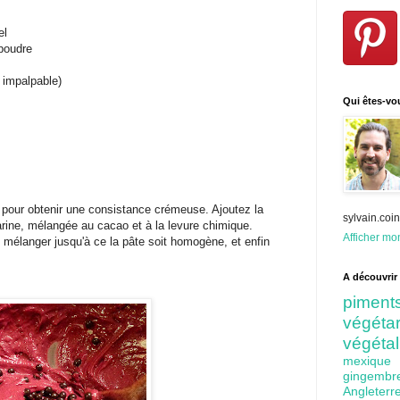
el
 poudre
 impalpable)
Qui êtes-vo
 pour obtenir une consistance crémeuse. Ajoutez la
sylvain.co
 farine, mélangée au cacao et à la levure chimique.
Afficher mon
et mélanger jusqu'à ce la pâte soit homogène, et enfin
A découvrir 
pime
végét
végéta
mexiq
gingem
Angleter