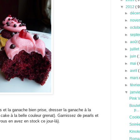
▼
2012
( 9
►
déce
►
nove
►
octob
►
sept
►
août
(
►
juille
►
juin
(
►
mai
( 
►
avril
(
►
mars
►
févri
▼
janvi
Pink V
Boulet
s et la ganache bien prise, dresser la ganache à la
p...
e cake à la belle couleur grenat). Garnissez de pearls et
Cooki
ous en avez en stock ce jour-là).
Soirée
Kinok
Romaz