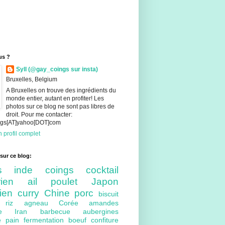
us ?
Syll (@gay_coings sur insta)
Bruxelles, Belgium
A Bruxelles on trouve des ingrédients du
monde entier, autant en profiter! Les
photos sur ce blog ne sont pas libres de
droit. Pour me contacter:
ings[AT]yahoo[DOT]com
 profil complet
sur ce blog:
nts
inde
coings
cocktail
arien
ail
poulet
Japon
lien
curry
Chine
porc
biscuit
ue
riz
agneau
Corée
amandes
bre
Iran
barbecue
aubergines
re
pain
fermentation
boeuf
confiture