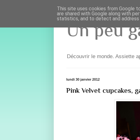
This site uses cookies from Google to 
are shared with Google along with per
statistics, and to detect and address
Un peu ga
Découvrir le monde. Assiette ap
lundi 30 janvier 2012
Pink Velvet cupcakes, g