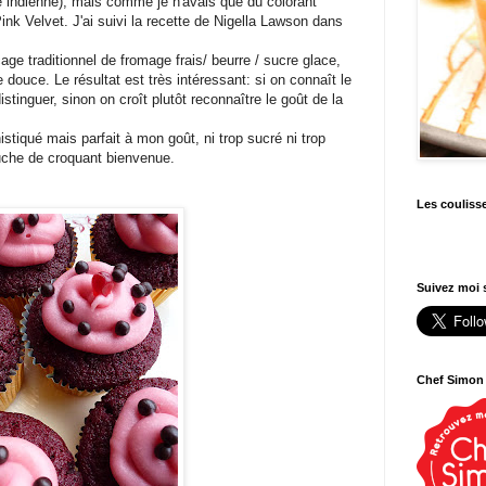
e indienne), mais comme je n'avais que du colorant
ink Velvet. J'ai suivi la recette de Nigella Lawson dans
çage traditionnel de fromage frais/ beurre / sucre glace,
e douce. Le résultat est très intéressant: si on connaît le
istinguer, sinon on croît plutôt reconnaître le goût de la
stiqué mais parfait à mon goût, ni trop sucré ni trop
touche de croquant bienvenue.
Les couliss
Suivez moi s
Chef Simon