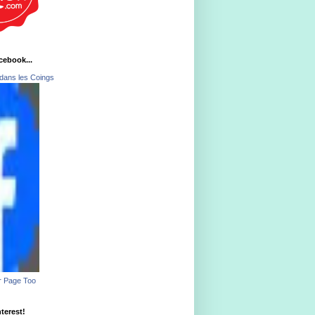
acebook...
dans les Coings
r Page Too
nterest!