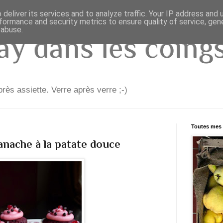
deliver its services and to analyze traffic. Your IP address and
formance and security metrics to ensure quality of service, ge
 abuse.
y dans les coings.
rès assiette. Verre après verre ;-)
Toutes mes 
anache à la patate douce