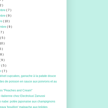
2 )
mbre
( 7 )
mbre
( 9 )
re
( 10 )
embre
( 9 )
 7 )
t
( 5 )
 10 )
6 )
 8 )
( 9 )
er
( 5 )
er
( 7 )
elvet cupcakes, ganache à la patate douce
tes de poisson en sauce aux poivrons et au
es "Peaches and Cream"
 italienne chez Electrolux/ Zanussi
o nabe: potée japonaise aux champignons
ava 'bouillon' malgache aux brèdes