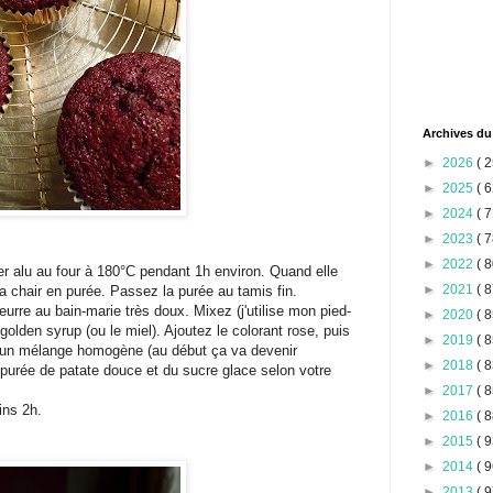
Archives du
►
2026
( 2
►
2025
( 6
►
2024
( 7
►
2023
( 7
►
2022
( 8
ier alu au four à 180°C pendant 1h environ. Quand elle
►
2021
( 8
 la chair en purée. Passez la purée au tamis fin.
eurre au bain-marie très doux. Mixez (j'utilise mon pied-
►
2020
( 8
golden syrup (ou le miel). Ajoutez le colorant rose, puis
►
2019
( 8
ir un mélange homogène (au début ça va devenir
►
2018
( 8
 purée de patate douce et du sucre glace selon votre
►
2017
( 8
ins 2h.
►
2016
( 8
►
2015
( 9
►
2014
( 9
►
2013
( 9