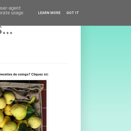
 user-agent
nerate usage
LEARN MORE
GOT IT
..
recettes de coings? Cliquez ici: