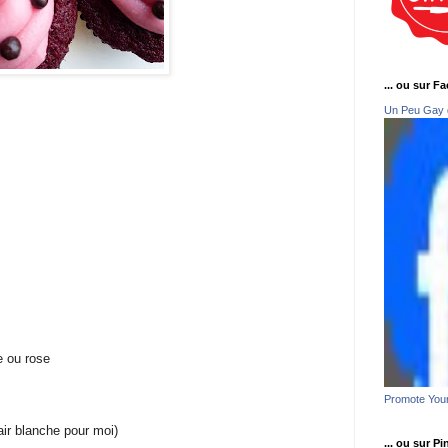
... ou sur F
Un Peu Gay 
e ou rose
Promote You
air blanche pour moi)
... ou sur Pi