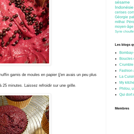
sésam
Indonési
cerises
com
Géorgie
pa
mithai
Pér
moyen-âg
Syrie
choufl
Les blogs qu
Bombay-
Boucles 
Crumble
Fashion
ffin garnis de moules en papier (j'en avais un peu plus
La Cuisi
My kitch
 25 minutes. Laissez refroidir sur une grille.
Philou, u
Qui dort 
Membres