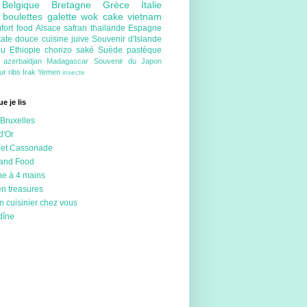
e
Belgique
Bretagne
Grèce
Italie
e
boulettes
galette
wok
cake
vietnam
fort food
Alsace
safran
thailande
Espagne
tate douce
cuisine juive
Souvenir d'Islande
ou
Ethiopie
chorizo
saké
Suède
pastèque
e
azerbaidjan
Madagascar
Souvenir du Japon
eur
ribs
Irak
Yemen
insecte
e je lis
Bruxelles
d'Or
 et Cassonade
 and Food
ne à 4 mains
en treasures
n cuisinier chez vous
dîne