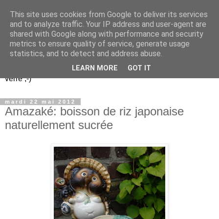
This site uses cookies from Google to deliver its services
Un peu gay dans les
and to analyze traffic. Your IP address and user-agent are
shared with Google along with performance and security
coings...
metrics to ensure quality of service, generate usage
statistics, and to detect and address abuse.
Découvrir le monde. Assiette après assiette. Verre après
LEARN MORE
GOT IT
verre ;-)
mardi 22 mai 2012
Amazaké: boisson de riz japonaise
naturellement sucrée