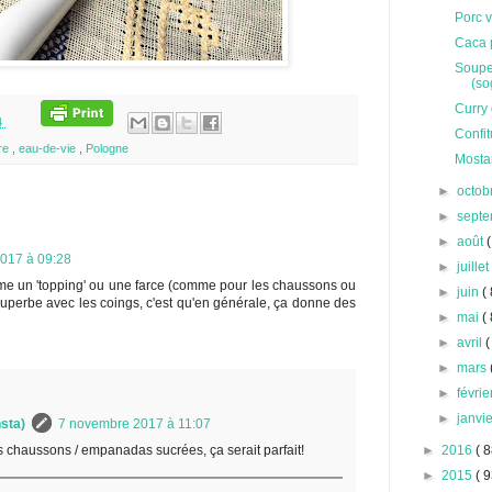
Porc 
Caca 
Soupe
(so
Curry 
4
Confi
ure
,
eau-de-vie
,
Pologne
Mosta
►
octob
►
sept
►
août
(
017 à 09:28
►
juille
omme un 'topping' ou une farce (comme pour les chaussons ou
►
juin
( 
t superbe avec les coings, c'est qu'en générale, ça donne des
►
mai
( 
►
avril
(
►
mars
►
févri
►
janvi
sta)
7 novembre 2017 à 11:07
ts chaussons / empanadas sucrées, ça serait parfait!
►
2016
( 8
►
2015
( 9