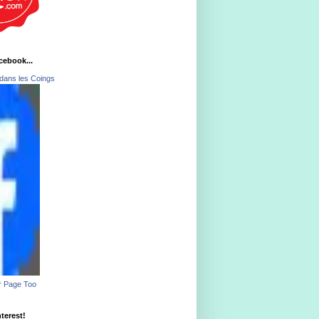
acebook...
dans les Coings
r Page Too
nterest!