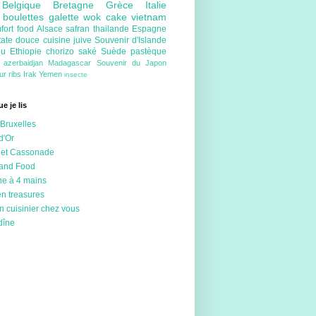
e
Belgique
Bretagne
Grèce
Italie
e
boulettes
galette
wok
cake
vietnam
fort food
Alsace
safran
thailande
Espagne
tate douce
cuisine juive
Souvenir d'Islande
ou
Ethiopie
chorizo
saké
Suède
pastèque
e
azerbaidjan
Madagascar
Souvenir du Japon
eur
ribs
Irak
Yemen
insecte
e je lis
Bruxelles
d'Or
 et Cassonade
 and Food
ne à 4 mains
en treasures
n cuisinier chez vous
dîne