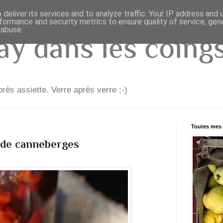
deliver its services and to analyze traffic. Your IP address and
formance and security metrics to ensure quality of service, ge
 abuse.
y dans les coings.
rès assiette. Verre après verre ;-)
Toutes mes 
 de canneberges