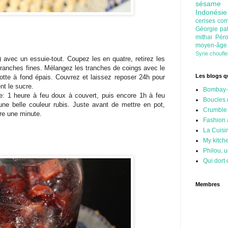
sésam
Indonési
cerises
com
Géorgie
pa
mithai
Pér
moyen-âg
Syrie
choufl
t) avec un essuie-tout. Coupez les en quatre, retirez les
tranches fines. Mélangez les tranches de coings avec le
Les blogs qu
tte à fond épais. Couvrez et laissez reposer 24h pour
ent le sucre.
Bombay-
re: 1 heure à feu doux à couvert, puis encore 1h à feu
Boucles 
ne belle couleur rubis. Juste avant de mettre en pot,
Crumble
ore une minute.
Fashion
La Cuisi
My kitch
Philou, u
Qui dort 
Membres