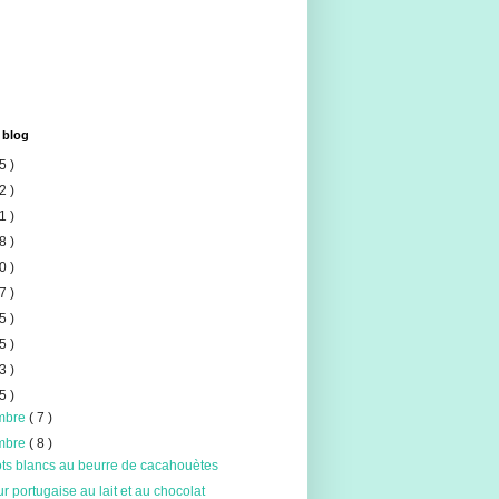
 blog
5 )
2 )
1 )
8 )
0 )
7 )
5 )
5 )
3 )
5 )
mbre
( 7 )
mbre
( 8 )
ots blancs au beurre de cacahouètes
r portugaise au lait et au chocolat