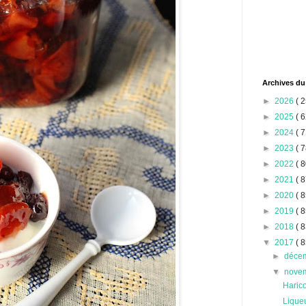
Archives du
►
2026
( 2
►
2025
( 6
►
2024
( 7
►
2023
( 7
►
2022
( 8
►
2021
( 8
►
2020
( 8
►
2019
( 8
►
2018
( 8
▼
2017
( 8
►
déce
▼
nove
Haric
Liqueu