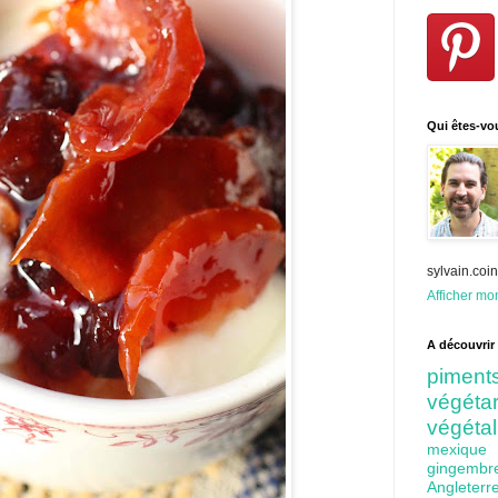
Qui êtes-vo
sylvain.co
Afficher mon
A découvrir 
pime
végét
végéta
mexiq
gingem
Angleter