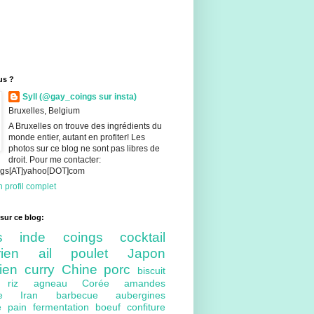
us ?
Syll (@gay_coings sur insta)
Bruxelles, Belgium
A Bruxelles on trouve des ingrédients du
monde entier, autant en profiter! Les
photos sur ce blog ne sont pas libres de
droit. Pour me contacter:
ings[AT]yahoo[DOT]com
 profil complet
sur ce blog:
nts
inde
coings
cocktail
arien
ail
poulet
Japon
lien
curry
Chine
porc
biscuit
ue
riz
agneau
Corée
amandes
bre
Iran
barbecue
aubergines
re
pain
fermentation
boeuf
confiture