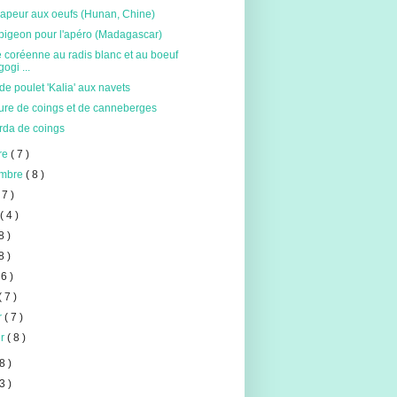
vapeur aux oeufs (Hunan, Chine)
pigeon pour l'apéro (Madagascar)
 coréenne au radis blanc et au boeuf
gogi ...
de poulet 'Kalia' aux navets
ture de coings et de canneberges
rda de coings
re
( 7 )
embre
( 8 )
 7 )
t
( 4 )
8 )
8 )
 6 )
( 7 )
er
( 7 )
er
( 8 )
8 )
3 )