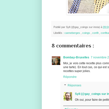
Publié par
Syll (@gay_coings sur insta)
à
09:0
Libellés :
canneberges
,
coings
,
confit
,
confit
8 commentaires :
Bombay-Bruxelles
7 novembre 2
Moi, je vois cette recette plus c
une tarte). En tout cas, ce qui es
recettes super jolies.
Répondre
Réponses
Syll (@gay_coings sur in
Oh oui, pour faire de peti