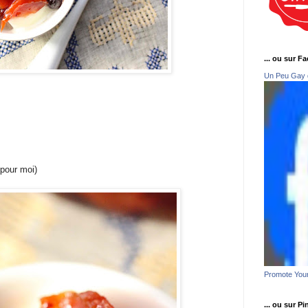
... ou sur F
Un Peu Gay 
 pour moi)
Promote You
... ou sur Pi