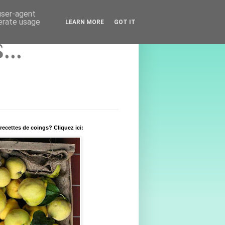
 user-agent
nerate usage
LEARN MORE
GOT IT
..
recettes de coings? Cliquez ici: