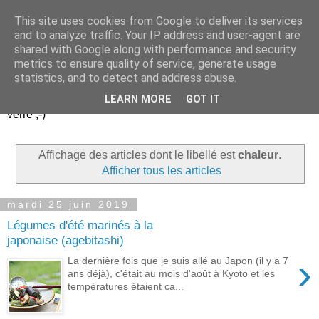
This site uses cookies from Google to deliver its services
Un peu gay dans les
and to analyze traffic. Your IP address and user-agent are
shared with Google along with performance and security
coings...
metrics to ensure quality of service, generate usage
statistics, and to detect and address abuse.
Découvrir le monde. Assiette après assiette. Verre après
LEARN MORE
GOT IT
verre ;-)
Affichage des articles dont le libellé est
chaleur
.
Afficher tous les articles
mardi 25 juin 2019
Légumes d'été marinés à la
japonaise (agebitashi)
›
La dernière fois que je suis allé au Japon (il y a 7
ans déjà), c'était au mois d'août à Kyoto et les
températures étaient ca...