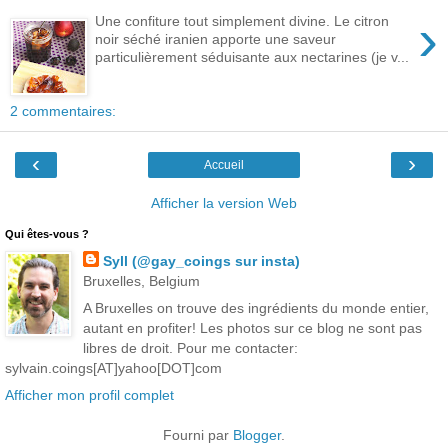
›
Une confiture tout simplement divine. Le citron
noir séché iranien apporte une saveur
particulièrement séduisante aux nectarines (je v...
2 commentaires:
‹
›
Accueil
Afficher la version Web
Qui êtes-vous ?
Syll (@gay_coings sur insta)
Bruxelles, Belgium
A Bruxelles on trouve des ingrédients du monde entier,
autant en profiter! Les photos sur ce blog ne sont pas
libres de droit. Pour me contacter:
sylvain.coings[AT]yahoo[DOT]com
Afficher mon profil complet
Fourni par
Blogger
.