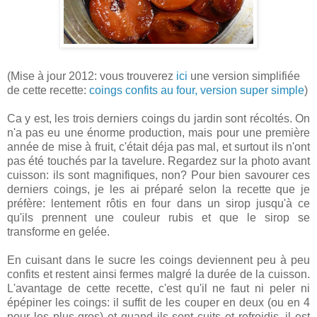
(Mise à jour 2012: vous trouverez
ici
une version simplifiée
de cette recette:
coings confits au four, version super simple
)
Ca y est, les trois derniers coings du jardin sont récoltés. On
n'a pas eu une énorme production, mais pour une première
année de mise à fruit, c'était déja pas mal, et surtout ils n'ont
pas été touchés par la tavelure. Regardez sur la photo avant
cuisson: ils sont magnifiques, non? Pour bien savourer ces
derniers coings, je les ai préparé selon la recette que je
préfère: lentement rôtis en four dans un sirop jusqu'à ce
qu'ils prennent une couleur rubis et que le sirop se
transforme en gelée.
En cuisant dans le sucre les coings deviennent peu à peu
confits et restent ainsi fermes malgré la durée de la cuisson.
L'avantage de cette recette, c'est qu'il ne faut ni peler ni
épépiner les coings: il suffit de les couper en deux (ou en 4
pour les plus gros) et quand ils sont cuits et refroidis, il est