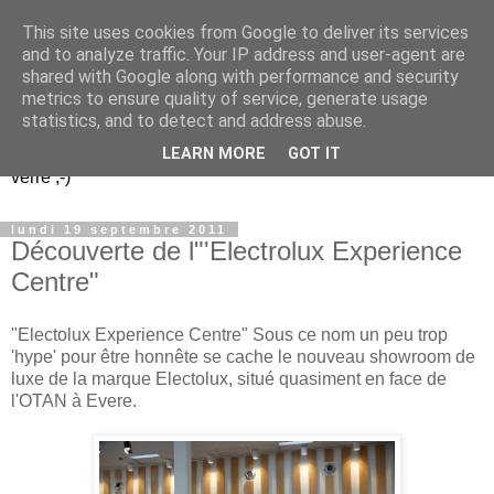
This site uses cookies from Google to deliver its services
Un peu gay dans les
and to analyze traffic. Your IP address and user-agent are
shared with Google along with performance and security
coings...
metrics to ensure quality of service, generate usage
statistics, and to detect and address abuse.
Découvrir le monde. Assiette après assiette. Verre après
LEARN MORE
GOT IT
verre ;-)
lundi 19 septembre 2011
Découverte de l"'Electrolux Experience
Centre"
"Electolux Experience Centre" Sous ce nom un peu trop
'hype' pour être honnête se cache le nouveau showroom de
luxe de la marque Electolux, situé quasiment en face de
l'OTAN à Evere.