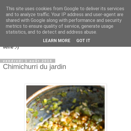
This site uses cookies from Google to deliver its services
Un peu gay dans les
and to analyze traffic. Your IP address and user-agent are
shared with Google along with performance and security
coings...
metrics to ensure quality of service, generate usage
statistics, and to detect and address abuse.
Découvrir le monde. Assiette après assiette. Verre après
LEARN MORE
GOT IT
verre ;-)
vendredi 1 août 2014
Chimichurri du jardin